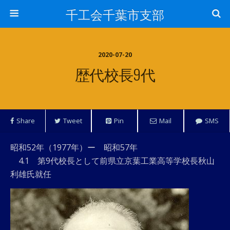
千工会千葉市支部
2020-07-20
歴代校長9代
Share
Tweet
Pin
Mail
SMS
昭和52年（1977年）ー 昭和57年
4.1 第9代校長として前県立京葉工業高等学校長秋山
利雄氏就任