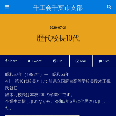
千工会千葉市支部
2020-07-21
歴代校長10代
Share
Tweet
Pin
Mail
SMS
昭和57年（1982年）ー 昭和63年
4.1 第10代校長として前県立国府台高等学校長段木正視
氏就任
段木元校長は本校20Cの卒業生です。
卒業生に惜しまれながら、
令和3年5月に他界されまし
た。