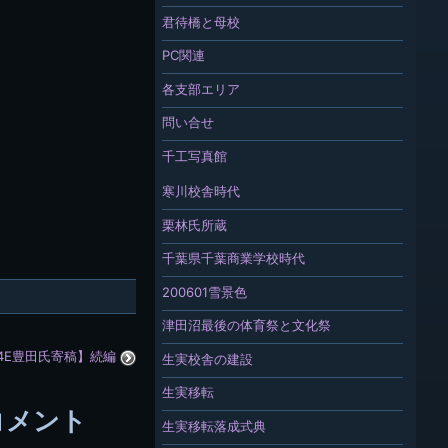
君待橋と母校
PC関連
各支部エリア
問い合せ
千工写真館
寒川校舎時代
栗林氏所蔵
千葉県千葉商業学校時代
200601雪景色
津田沼最後の体育祭と文化祭
4E豊田氏寄稿】続編
生実校舎の建設
生実移転
コメント
生実移転落成式典