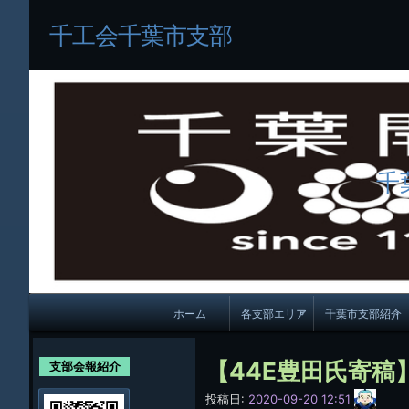
千工会千葉市支部
千
メ
ホーム
各支部エリア
千葉市支部紹介
イ
各支部紹介
規約及び細則
ン
【44E豊田氏寄稿
支部会報紹介
会員・役員名
ナ
サ
投稿日:
2020-09-20 12:51