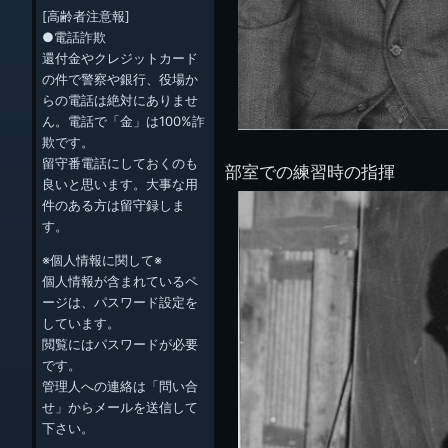
[高齢者注意報]
●電話詐欺
還付金やクレジットカード
の件で警察や銀行、役場か
らの電話は絶対にありませ
ん。電話で「金」は100%詐
欺です。
留守番電話にしておくのも
部室での練習時の指揮
良いと思います。大事な用
件のある方は留守録しま
す。
※個人情報に関して※
個人情報が含まれているペ
ージは、パスワード設定を
しています。
閲覧にはパスワードが必要
です。
管理人への連絡は「問い合
せ」からメールを送信して
下さい。