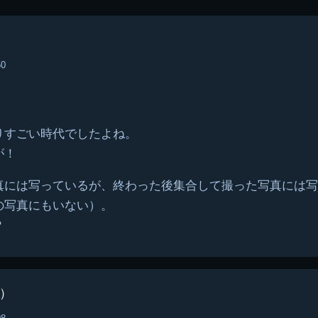
プ
50
りすごい時代でしたよね。
が！
真には写っているが、終わった後集合して撮った写真には写
の写真にもいない）。
？
）