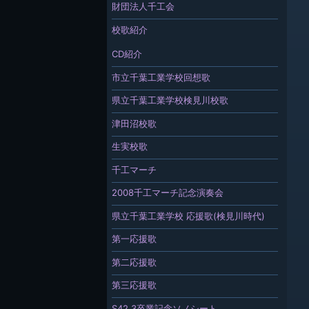
財団法人千工会
校歌紹介
CD紹介
市立千葉工業学校回想歌
県立千葉工業学校検見川校歌
津田沼校歌
生実校歌
千工マーチ
2008千工マーチ記念演奏会
県立千葉工業学校 応援歌(検見川時代)
第一応援歌
第二応援歌
第三応援歌
S42.3卒業記念ソノシート