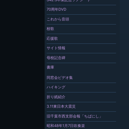
70周年DVD
これから音頭
校歌
応援歌
サイト情報
母校記念碑
書庫
同窓会ビデオ集
ハイキング
折り紙紹介
3.11東日本大震災
旧千葉市西支部会報「ちばにし」
昭和48年1月7日吹奏楽