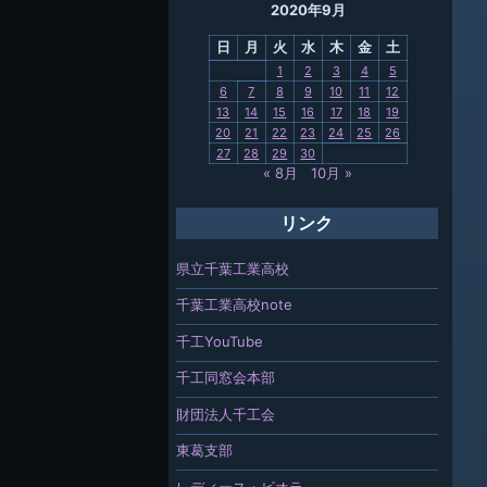
2020年9月
母校
日
月
火
水
木
金
土
関連
1
2
3
4
5
6
7
8
9
10
11
12
報「ちば
13
14
15
16
17
18
19
」
20
21
22
23
24
25
26
27
28
29
30
« 8月
10月 »
リンク
県立千葉工業高校
千葉工業高校note
千工YouTube
千工同窓会本部
財団法人千工会
東葛支部
レディース・ビオラ