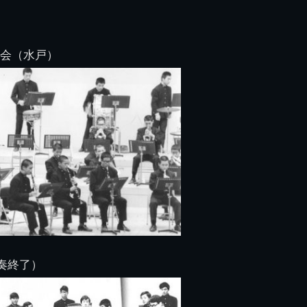
図
景山校長回顧録
周年写真
応援歌
35周年
県立千葉工業学校
君待橋と
県立千葉工業学校検
応援歌(検見川時代)
り
検見川校舎時代
生実校舎以前
寒川校舎時代
40周年
吹奏楽部
見川校歌
第一応援歌
大会（水戸）
財団法人千工会
生実校舎以降
千葉商業学校時代
生実校舎の建設
50周年
旧西支部会
津田沼校歌
第二応援歌
にし
ジ
鉄道連隊
昭和18年卒業アル
生実移転
60周年
生実校歌
バム
第三応援歌
生実移転落成式典
70周年
栗林氏所蔵
千工マーチ
80周年の本校
生実初期
津田沼最後の体育祭
2008千工マーチ記
生実初期の行事
と文化祭
念演奏会
生実初期の文化祭
S42.3卒業記念ソノ
シート
生実校舎初期の実習
これから音頭
200601雪景色
奏終了）
2008.08 生実校舎