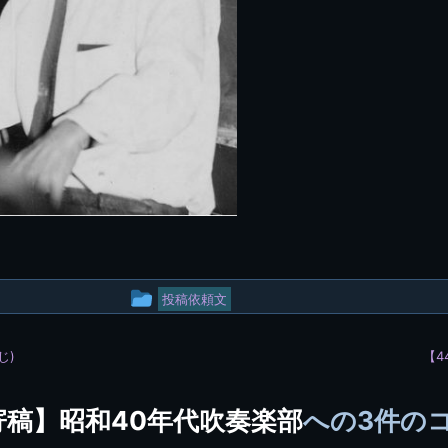
投
投稿依頼文
稿
じ)
【4
グ
ル
寄稿】昭和40年代吹奏楽部
への3件の
ー