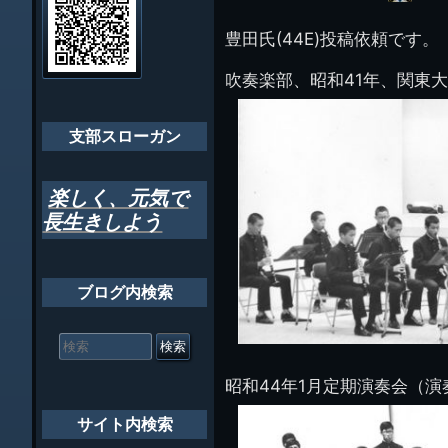
イ
ビ
千葉市支部組織
ト
管
豊田氏(44E)投稿依頼です。
ゲ
理
ちばし支部だよ
人
ー
吹奏楽部、昭和41年、関東
(44E)
年間行事
シ
会員メッセー
支部スローガン
ョ
ン
楽しく、元気で
長生きしよう
ブログ内検索
検
索
対
昭和44年1月定期演奏会（演
象:
サイト内検索