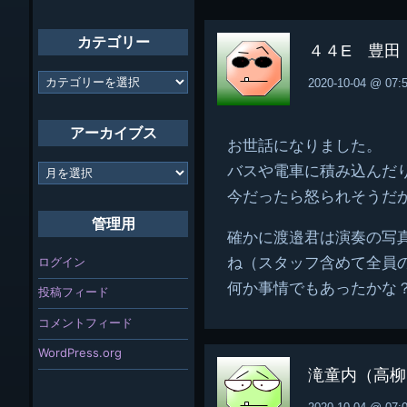
カテゴリー
４４E 豊田
カ
2020-10-04 @ 07:
テ
ゴ
リ
アーカイブス
ー
お世話になりました。
ア
バスや電車に積み込んだ
ー
今だったら怒られそうだ
カ
イ
管理用
ブ
確かに渡邉君は演奏の写
ス
ログイン
ね（スタッフ含めて全員
何か事情でもあったかな
投稿フィード
コメントフィード
WordPress.org
滝童内（高柳