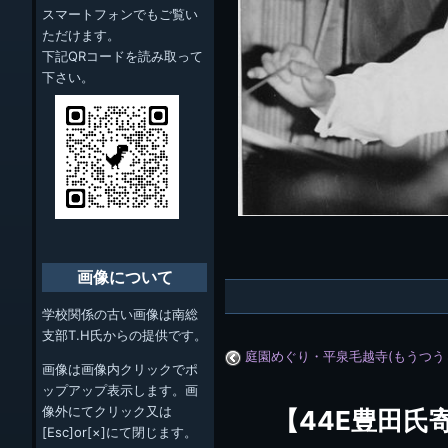
スマートフォンでもご覧い
ただけます。
下記QRコードを読み取って
下さい。
画像について
学校関係の古い画像は南総
支部T.H氏からの提供です。
庭園めぐり・平泉毛越寺(もうつう
画像は画像内クリックでポ
ップアップ表示します。画
像外にてクリック又は
【44E豊田氏
[Esc]or[×]にて閉じます。