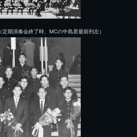
員（定期演奏会終了時、MCの中島君最前列左）