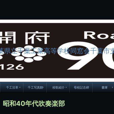
コ
ン
テ
ン
ツ
へ
ス
キ
ッ
プ
葉県立千葉工業高等学校同窓会千葉市
千工沿革
千工写真館
校歌紹介
母校記念碑
書庫
70周年DVD
卒業アルバム
CD紹介
本部同窓
】昭和40年代吹奏楽部
簿
生実移転の歴史
歴代校長
校歌
市立千葉工業学校回
ハイキ
想歌