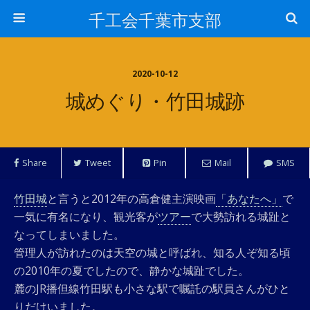
千工会千葉市支部
2020-10-12
城めぐり・竹田城跡
Share
Tweet
Pin
Mail
SMS
竹田城
と言うと2012年の高倉健主演映画
「あなたへ」
で
一気に有名になり、観光客が
ツアー
で大勢訪れる城趾と
なってしまいました。
管理人が訪れたのは天空の城と呼ばれ、知る人ぞ知る頃
の2010年の夏でしたので、静かな城趾でした。
麓のJR播但線竹田駅も小さな駅で嘱託の駅員さんがひと
りだけいました。