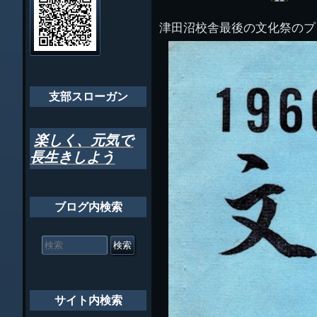
イ
ビ
千葉市支部組織
ト
管
津田沼校舎最後の文化祭のプ
ゲ
理
ちばし支部だよ
人
ー
(44E)
年間行事
シ
会員メッセー
支部スローガン
ョ
ン
楽しく、元気で
長生きしよう
ブログ内検索
検
索
対
象:
サイト内検索