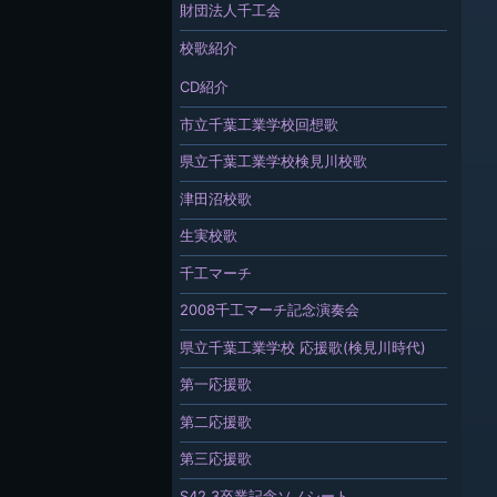
財団法人千工会
校歌紹介
CD紹介
市立千葉工業学校回想歌
県立千葉工業学校検見川校歌
津田沼校歌
生実校歌
千工マーチ
2008千工マーチ記念演奏会
県立千葉工業学校 応援歌(検見川時代)
第一応援歌
第二応援歌
第三応援歌
S42.3卒業記念ソノシート