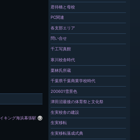
君待橋と母校
PC関連
各支部エリア
問い合せ
千工写真館
寒川校舎時代
栗林氏所蔵
千葉県千葉商業学校時代
200601雪景色
津田沼最後の体育祭と文化祭
生実校舎の建設
イキング海浜幕張駅
生実移転
生実移転落成式典