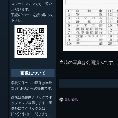
スマートフォンでもご覧い
ただけます。
下記QRコードを読み取って
下さい。
当時の写真は公開済みです。
画像について
学校関係の古い画像は南総
支部T.H氏からの提供です。
画像は画像内クリックでポ
白い砂浜
ップアップ表示します。画
像外にてクリック又は
[Esc]or[×]にて閉じます。