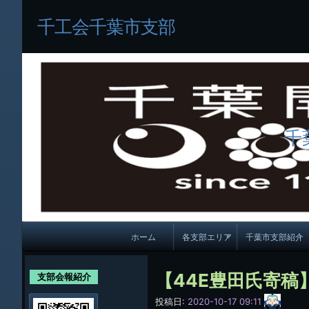
千工会千葉市支部
千
メ
ホーム
各支部エリア
千葉市支部紹介
イ
各支部紹介
規約及び細則
ン
【44E豊田氏寄稿
支部会報紹介
会員・役員名
ナ
サ
投稿日:
2020-10-17 09:11