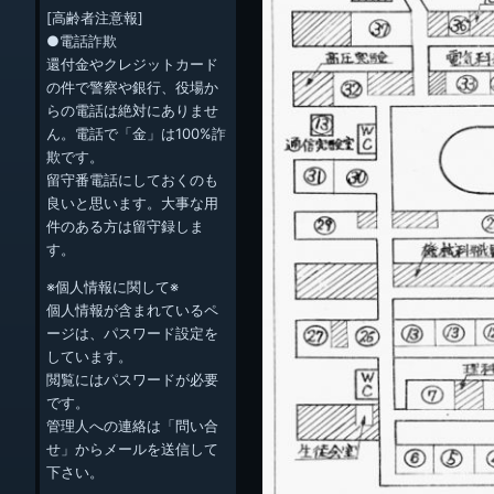
[高齢者注意報]
●電話詐欺
還付金やクレジットカード
の件で警察や銀行、役場か
らの電話は絶対にありませ
ん。電話で「金」は100%詐
欺です。
留守番電話にしておくのも
良いと思います。大事な用
件のある方は留守録しま
す。
※個人情報に関して※
個人情報が含まれているペ
ージは、パスワード設定を
しています。
閲覧にはパスワードが必要
です。
管理人への連絡は「問い合
せ」からメールを送信して
下さい。