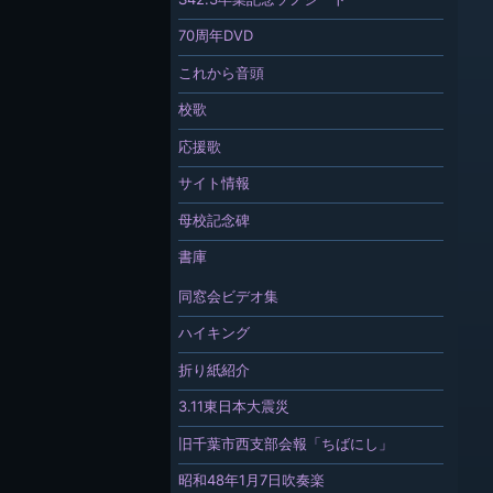
70周年DVD
これから音頭
校歌
応援歌
サイト情報
母校記念碑
書庫
同窓会ビデオ集
ハイキング
折り紙紹介
3.11東日本大震災
旧千葉市西支部会報「ちばにし」
昭和48年1月7日吹奏楽