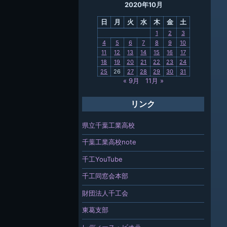
2020年10月
母校
日
月
火
水
木
金
土
関連
1
2
3
4
5
6
7
8
9
10
報「ちば
11
12
13
14
15
16
17
」
18
19
20
21
22
23
24
25
26
27
28
29
30
31
« 9月
11月 »
リンク
県立千葉工業高校
千葉工業高校note
千工YouTube
千工同窓会本部
財団法人千工会
東葛支部
レディース・ビオラ