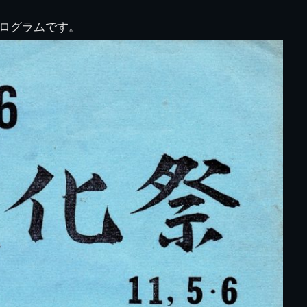
図
景山校長回顧録
周年写真
応援歌
35周年
県立千葉工業学校
君待橋と
ログラムです。
県立千葉工業学校検
応援歌(検見川時代)
り
検見川校舎時代
生実校舎以前
寒川校舎時代
40周年
吹奏楽部
見川校歌
第一応援歌
財団法人千工会
生実校舎以降
千葉商業学校時代
生実校舎の建設
50周年
旧西支部会
津田沼校歌
第二応援歌
にし
ジ
鉄道連隊
昭和18年卒業アル
生実移転
60周年
生実校歌
バム
第三応援歌
生実移転落成式典
70周年
栗林氏所蔵
千工マーチ
80周年の本校
生実初期
津田沼最後の体育祭
2008千工マーチ記
生実初期の行事
と文化祭
念演奏会
生実初期の文化祭
S42.3卒業記念ソノ
シート
生実校舎初期の実習
これから音頭
200601雪景色
2008.08 生実校舎