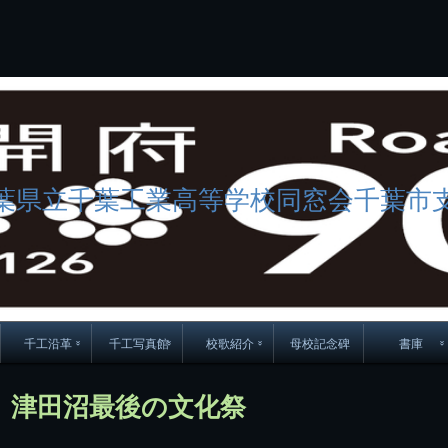
コ
ン
テ
ン
ツ
へ
ス
キ
ッ
プ
葉県立千葉工業高等学校同窓会千葉市
千工沿革
千工写真館
校歌紹介
母校記念碑
書庫
70周年DVD
卒業アルバム
CD紹介
本部同窓
】津田沼最後の文化祭
簿
生実移転の歴史
歴代校長
校歌
市立千葉工業学校回
ハイキ
想歌