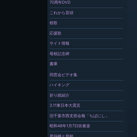
70周年DVD
これから音頭
校歌
応援歌
サイト情報
母校記念碑
書庫
同窓会ビデオ集
ハイキング
折り紙紹介
3.11東日本大震災
旧千葉市西支部会報「ちばにし」
昭和48年1月7日吹奏楽
君待橋と母校