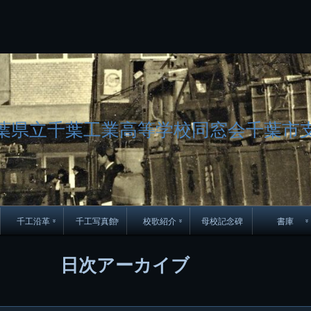
コ
Skip
Skip
Skip
Skip
Skip
Skip
Skip
Skip
Skip
Skip
Skip
Skip
Skip
Skip
Skip
Skip
ン
to
to
to
to
to
to
to
to
to
to
to
to
to
to
to
to
テ
BLOCK-
BLOCK-
TEXT-
SEARCH-
BLOCK-
WGS_WIDGET-
RECENT-
RECENT-
TEXT-
TEXT-
CATEGORIES-
ARCHIVES-
META-
CALENDAR-
SIMPLE-
PAGES-
ン
15
17
17
5
8
2
POSTS-
COMMENTS-
3
8
6
2
2
5
LINKS-
3
ツ
2
2
8
へ
ス
キ
ッ
葉県立千葉工業高等学校同窓会千葉市
プ
千工沿革
千工写真館
校歌紹介
母校記念碑
書庫
70周年DVD
卒業アルバム
CD紹介
本部同窓
日次アーカイブ
簿
生実移転の歴史
歴代校長
校歌
市立千葉工業学校回
ハイキ
想歌
図
景山校長回顧録
周年写真
応援歌
35周年
県立千葉工業学校
君待橋と