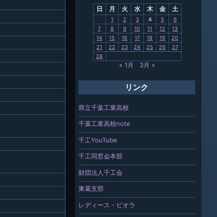
日
月
火
水
木
金
土
関連
1
2
3
4
5
6
7
8
9
10
11
12
13
報「ちば
14
15
16
17
18
19
20
」
21
22
23
24
25
26
27
28
« 1月
3月 »
リンク
県立千葉工業高校
千葉工業高校note
千工YouTube
千工同窓会本部
財団法人千工会
東葛支部
レディース・ビオラ