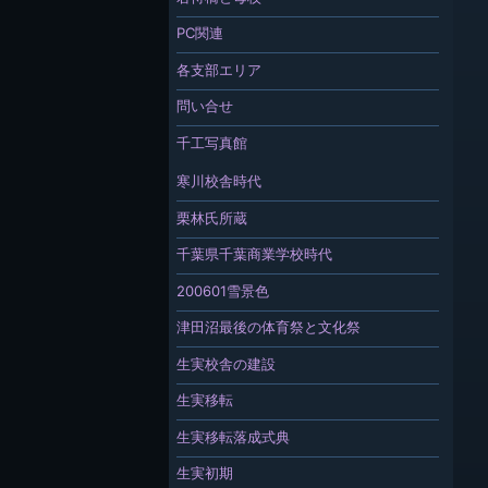
PC関連
各支部エリア
問い合せ
千工写真館
寒川校舎時代
栗林氏所蔵
千葉県千葉商業学校時代
200601雪景色
津田沼最後の体育祭と文化祭
生実校舎の建設
生実移転
生実移転落成式典
生実初期