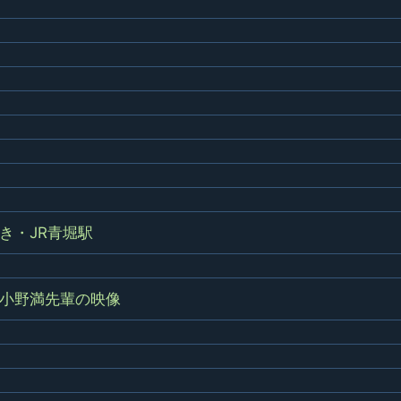
県立千葉工業学校検
応援歌(検見川時代)
り
検見川校舎時代
生実校舎以前
寒川校舎時代
40周年
吹奏楽部
見川校歌
第一応援歌
財団法人千工会
生実校舎以降
千葉商業学校時代
生実校舎の建設
50周年
旧西支部会
津田沼校歌
第二応援歌
にし
ジ
鉄道連隊
昭和18年卒業アル
生実移転
60周年
生実校歌
バム
第三応援歌
生実移転落成式典
70周年
栗林氏所蔵
千工マーチ
80周年の本校
生実初期
津田沼最後の体育祭
2008千工マーチ記
生実初期の行事
と文化祭
念演奏会
き・JR青堀駅
生実初期の文化祭
S42.3卒業記念ソノ
シート
生実校舎初期の実習
小野満先輩の映像
これから音頭
200601雪景色
2008.08 生実校舎