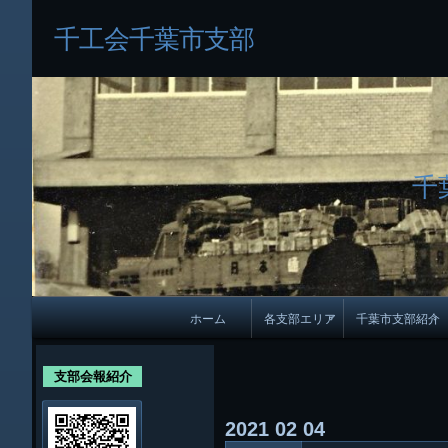
千工会千葉市支部
千
メ
ホーム
各支部エリア
千葉市支部紹介
イ
各支部紹介
規約及び細則
ン
支部会報紹介
会員・役員名
ナ
2021
02
04
ビ
千葉市支部組織