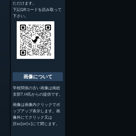
ただけます。
下記QRコードを読み取って
下さい。
画像について
学校関係の古い画像は南総
支部T.H氏からの提供です。
画像は画像内クリックでポ
ップアップ表示します。画
像外にてクリック又は
[Esc]or[×]にて閉じます。