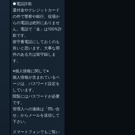
●電話詐欺
還付金やクレジットカード
の件で警察や銀行、役場か
らの電話は絶対にありませ
ん。電話で「金」は100%詐
欺です。
留守番電話にしておくのも
良いと思います。大事な用
件のある方は留守録しま
す。
※個人情報に関して※
個人情報が含まれているペ
ージは、パスワード設定を
しています。
閲覧にはパスワードが必要
です。
管理人への連絡は「問い合
せ」からメールを送信して
下さい。
スマートフォンでもご覧い