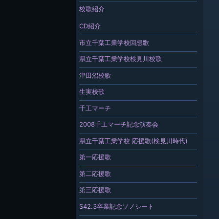
校歌紹介
CD紹介
市立千葉工業学校回想歌
県立千葉工業学校検見川校歌
津田沼校歌
生実校歌
千工マーチ
2008千工マーチ記念演奏会
県立千葉工業学校 応援歌(検見川時代)
第一応援歌
第二応援歌
第三応援歌
S42.3卒業記念ソノシート