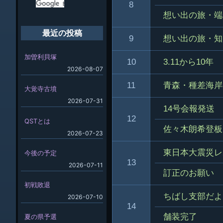
8
想い出の旅・端
最近の投稿
9
想い出の旅・知
加曽利貝塚
10
3.11から10年
2026-08-07
11
青森・種差海岸
大覚寺古墳
2026-07-31
14号会報発送
12
QSTとは
佐々木朗希登板
2026-07-23
東日本大震災レ
今後の予定
13
2026-07-11
訂正のお願い
初戦敗退
ちばし支部だよ
2026-07-10
14
舗装完了
夏の県予選