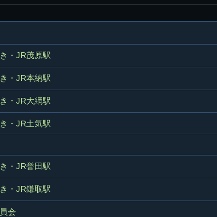
県立千葉工業学校検
応援歌(検見川時代)
り
検見川校舎時代
生実校舎以前
寒川校舎時代
40周年
吹奏楽部
見川校歌
第一応援歌
財団法人千工会
生実校舎以降
千葉商業学校時代
生実校舎の建設
50周年
旧西支部会
津田沼校歌
第二応援歌
にし
ジ
鉄道連隊
昭和18年卒業アル
生実移転
60周年
き・JR茂原駅
生実校歌
バム
第三応援歌
生実移転落成式典
70周年
き・JR本納駅
栗林氏所蔵
千工マーチ
80周年の本校
生実初期
き・JR大網駅
津田沼最後の体育祭
2008千工マーチ記
生実初期の行事
と文化祭
念演奏会
き・JR土気駅
生実初期の文化祭
S42.3卒業記念ソノ
シート
生実校舎初期の実習
これから音頭
き・JR誉田駅
200601雪景色
き・JR鎌取駅
2008.08 生実校舎
員会