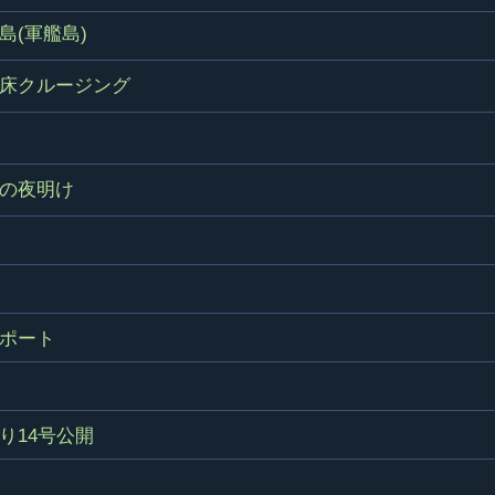
島(軍艦島)
床クルージング
の夜明け
ポート
り14号公開