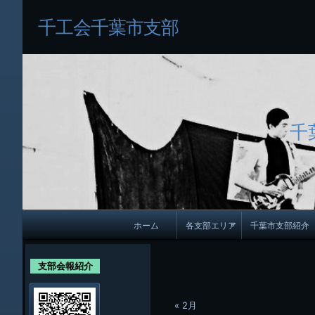
千工会千葉市支部
千
メ
ホーム
各支部エリア
千葉市支部紹介
イ
各支部紹介
規約及び細則
ン
支部会報紹介
会員・役員名
ナ
ビ
« 2月
千葉市支部組織