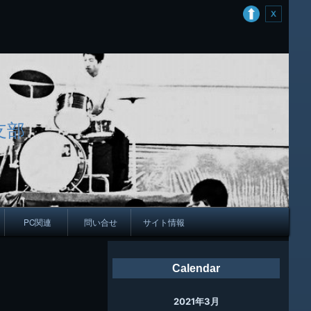
支部
PC関連
問い合せ
サイト情報
会報
Calendar
ング
2021年3月
母校