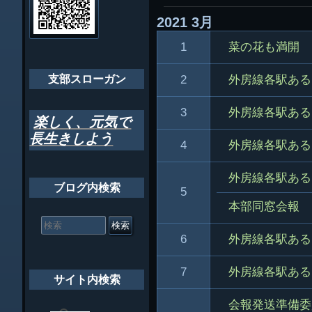
ゲ
2021
3月
ちばし支部だよ
ー
1
菜の花も満開
年間行事
シ
会員メッセー
2
支部スローガン
外房線各駅ある
ョ
ン
3
外房線各駅ある
楽しく、元気で
長生きしよう
4
外房線各駅ある
外房線各駅ある
ブログ内検索
5
本部同窓会報
検
索
6
外房線各駅ある
対
象:
7
外房線各駅ある
サイト内検索
会報発送準備委