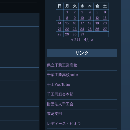
日
月
火
水
木
金
土
関連
1
2
3
4
5
6
7
8
9
10
11
12
13
報「ちば
14
15
16
17
18
19
20
」
21
22
23
24
25
26
27
28
29
30
31
« 2月
4月 »
リンク
県立千葉工業高校
千葉工業高校note
千工YouTube
千工同窓会本部
財団法人千工会
東葛支部
レディース・ビオラ