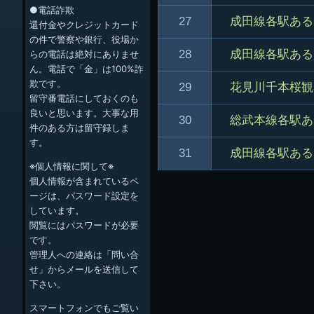
●電話詐欺
27
成田線各駅ある
還付金やクレジットカード
の件で警察や銀行、役場か
28
成田線各駅ある
らの電話は絶対にありませ
ん。電話で「金」は100%詐
欺です。
29
花見川千本桜観
留守番電話にしておくのも
良いと思います。大事な用
30
総武本線各駅あ
件のある方は留守録しま
す。
31
成田線各駅ある
※個人情報に関して※
個人情報が含まれているペ
ージは、パスワード設定を
しています。
閲覧にはパスワードが必要
です。
管理人への連絡は「問い合
せ」からメールを送信して
下さい。
スマートフォンでもご覧い