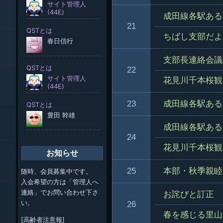
成田線各駅ある
21
ちばし支部だよ
支部長連絡会議
22
花見川千本桜観
23
成田線各駅ある
成田線各駅ある
24
花見川千本桜観
お知らせ
25
本部・秋季親睦
随時、会員募集中です。
入会希望の方は「管理人へ
連絡」でお問い合わせ下さ
お詫びと訂正
い。
26
春を感じる里山
[高齢者注意報]