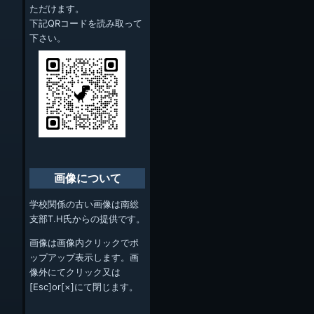
ただけます。
下記QRコードを読み取って
下さい。
画像について
学校関係の古い画像は南総
支部T.H氏からの提供です。
画像は画像内クリックでポ
ップアップ表示します。画
像外にてクリック又は
[Esc]or[×]にて閉じます。