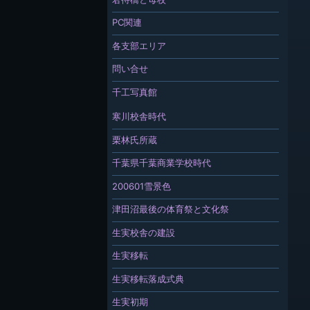
PC関連
各支部エリア
問い合せ
千工写真館
寒川校舎時代
栗林氏所蔵
千葉県千葉商業学校時代
200601雪景色
津田沼最後の体育祭と文化祭
生実校舎の建設
生実移転
生実移転落成式典
生実初期