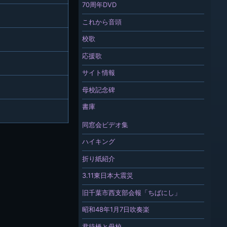
70周年DVD
これから音頭
校歌
応援歌
サイト情報
母校記念碑
書庫
同窓会ビデオ集
ハイキング
折り紙紹介
3.11東日本大震災
旧千葉市西支部会報「ちばにし」
昭和48年1月7日吹奏楽
君待橋と母校