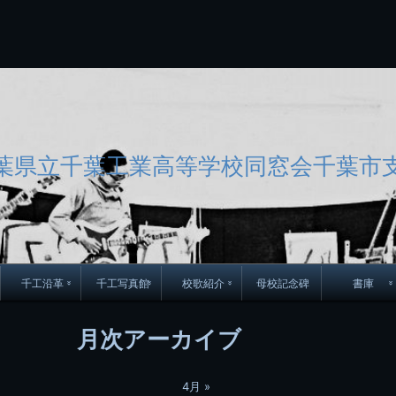
コ
Skip
Skip
Skip
Skip
Skip
Skip
Skip
Skip
Skip
Skip
Skip
Skip
Skip
Skip
Skip
Skip
ン
to
to
to
to
to
to
to
to
to
to
to
to
to
to
to
to
テ
BLOCK-
BLOCK-
TEXT-
SEARCH-
BLOCK-
WGS_WIDGET-
RECENT-
RECENT-
TEXT-
TEXT-
CATEGORIES-
ARCHIVES-
META-
CALENDAR-
SIMPLE-
PAGES-
ン
15
17
17
5
8
2
POSTS-
COMMENTS-
3
8
6
2
2
5
LINKS-
3
ツ
2
2
8
へ
ス
キ
ッ
葉県立千葉工業高等学校同窓会千葉市
プ
千工沿革
千工写真館
校歌紹介
母校記念碑
書庫
70周年DVD
卒業アルバム
CD紹介
本部同窓
月次アーカイブ
簿
生実移転の歴史
歴代校長
校歌
市立千葉工業学校回
ハイキ
想歌
4月 »
図
景山校長回顧録
周年写真
応援歌
35周年
県立千葉工業学校
君待橋と