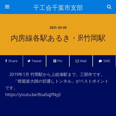
千工会千葉市支部
2021-02-05
内房線各駅あるき・JR竹岡駅
Share
Tweet
Pin
Mail
SMS
2019年1月 竹岡駅から上総湊駅まで。三部作です。
「燈籠坂大師の切通しトンネル」がベストポイント
です。
https://youtu.be/Bsa5qJfNyJI