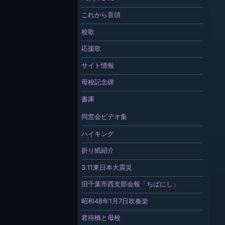
これから音頭
校歌
応援歌
サイト情報
母校記念碑
書庫
同窓会ビデオ集
ハイキング
折り紙紹介
3.11東日本大震災
旧千葉市西支部会報「ちばにし」
昭和48年1月7日吹奏楽
君待橋と母校