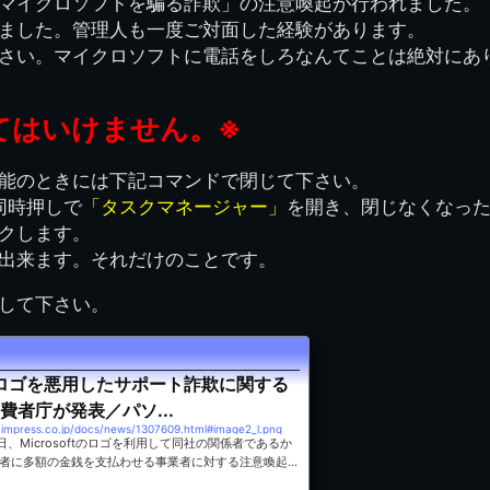
マイクロソフトを騙る詐欺」の注意喚起が行われました。
県立千葉工業学校検
応援歌(検見川時代)
り
検見川校舎時代
生実校舎以前
寒川校舎時代
40周年
吹奏楽部
見川校歌
ました。管理人も一度ご対面した経験があります。
第一応援歌
さい。マイクロソフトに電話をしろなんてことは絶対にあ
財団法人千工会
生実校舎以降
千葉商業学校時代
生実校舎の建設
50周年
旧西支部会
津田沼校歌
第二応援歌
にし
ジ
鉄道連隊
昭和18年卒業アル
生実移転
60周年
生実校歌
てはいけません。※
バム
第三応援歌
生実移転落成式典
70周年
栗林氏所蔵
千工マーチ
能のときには下記コマンドで閉じて下さい。
80周年の本校
生実初期
同時押しで
「タスクマネージャー」
を開き、閉じなくなっ
津田沼最後の体育祭
2008千工マーチ記
クします。
生実初期の行事
と文化祭
念演奏会
出来ます。それだけのことです。
生実初期の文化祭
S42.3卒業記念ソノ
して下さい。
シート
生実校舎初期の実習
これから音頭
200601雪景色
ftのロゴを悪用したサポート詐欺に関する
費者庁が発表／パソ...
2008.08 生実校舎
h.impress.co.jp/docs/news/1307609.html#image2_l.png
、Microsoftのロゴを利用して同社の関係者であるか
者に多額の金銭を支払わせる事業者に対する注意喚起を
または拡大の防止に資する情報を都道府県及び市町村に