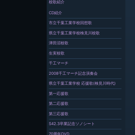
校歌紹介
CD紹介
市立千葉工業学校回想歌
県立千葉工業学校検見川校歌
津田沼校歌
生実校歌
千工マーチ
2008千工マーチ記念演奏会
県立千葉工業学校 応援歌(検見川時代)
第一応援歌
第二応援歌
第三応援歌
S42.3卒業記念ソノシート
70周年DVD