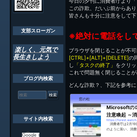
今日の夕刊に消費者庁より「
ゲ
理
ちばし支部だよ
この詐欺、だいぶ前からあり
人
ー
(44E)
皆さんも十分に注意をして下
年間行事
シ
会員メッセー
支部スローガン
ョ
※絶対に電話をし
ン
楽しく、元気で
ブラウザを閉じることが不可
長生きしよう
[CTRL]+[ALT]+[DELETE]
の
し
「タスクの終了」
をクリッ
これで問題無く閉じることが
ブログ内検索
どんな詐欺？、下記を参考に
検
索
窓の杜
対
象:
Microso
注意喚起 ～消
サイト内検索
https://forest.watc
消費者庁は2月19日
のように装い、消費
発表し、被害の発生