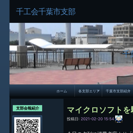
千工会千葉市支部
千
メ
ホーム
各支部エリア
千葉市支部紹介
イ
各支部紹介
規約及び細則
ン
マイクロソフトを
支部会報紹介
会員・役員名
ナ
サ
投稿日:
2021-02-20 15:54
イ
ビ
千葉市支部組織
ト
管