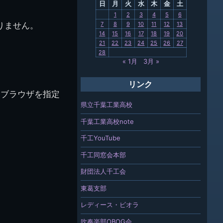
日
月
火
水
木
金
土
関連
1
2
3
4
5
6
りません。
7
8
9
10
11
12
13
報「ちば
14
15
16
17
18
19
20
」
21
22
23
24
25
26
27
28
« 1月
3月 »
リンク
たブラウザを指定
県立千葉工業高校
千葉工業高校note
千工YouTube
千工同窓会本部
財団法人千工会
東葛支部
レディース・ビオラ
吹奏楽部OBOG会