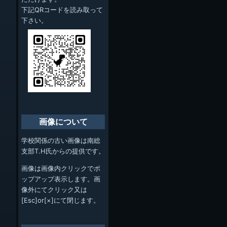
下記QRコードを読み取って
下さい。
画像について
学校関係の古い画像は南総
支部T.H氏からの提供です。
画像は画像内クリックでポ
ップアップ表示します。画
像外にてクリック又は
[Esc]or[×]にて閉じます。