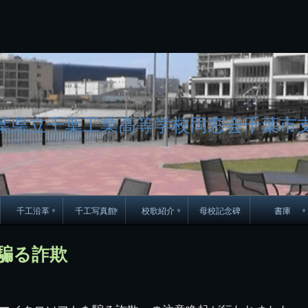
コ
ン
テ
ン
ツ
へ
ス
キ
ッ
葉県立千葉工業高等学校同窓会千葉市
プ
千工沿革
千工写真館
校歌紹介
母校記念碑
書庫
70周年DVD
卒業アルバム
CD紹介
本部同窓
騙る詐欺
簿
生実移転の歴史
歴代校長
校歌
市立千葉工業学校回
ハイキ
想歌
図
景山校長回顧録
周年写真
応援歌
35周年
県立千葉工業学校
君待橋と