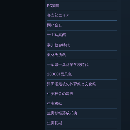
PC関連
各支部エリア
問い合せ
千工写真館
寒川校舎時代
栗林氏所蔵
千葉県千葉商業学校時代
200601雪景色
津田沼最後の体育祭と文化祭
生実校舎の建設
生実移転
生実移転落成式典
生実初期