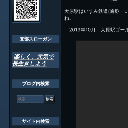
イ
ビ
千葉市支部組織
ト
管
大原駅はいすみ鉄道(通称・
ゲ
理
ちばし支部だよ
ね。
人
ー
(44E)
年間行事
2019年10月 大原駅ゴ
シ
会員メッセー
支部スローガン
ョ
ン
楽しく、元気で
長生きしよう
ブログ内検索
検
索
対
象:
サイト内検索