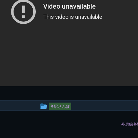
投
各駅さんぽ
稿
外房線各
グ
ル