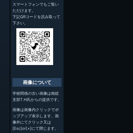
スマートフォンでもご覧い
ただけます。
下記QRコードを読み取って
下さい。
画像について
学校関係の古い画像は南総
支部T.H氏からの提供です。
画像は画像内クリックでポ
ップアップ表示します。画
像外にてクリック又は
[Esc]or[×]にて閉じます。