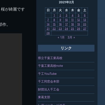
2021年2月
母校
。桜が綺麗です
日
月
火
水
木
金
土
関連
1
2
3
4
5
6
7
8
9
10
11
12
13
報「ちば
部作。
14
15
16
17
18
19
20
」
21
22
23
24
25
26
27
28
« 1月
3月 »
リンク
県立千葉工業高校
千葉工業高校note
千工YouTube
千工同窓会本部
財団法人千工会
東葛支部
レディース・ビオラ