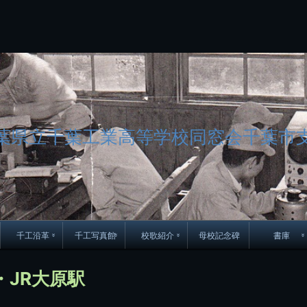
コ
ン
テ
ン
ツ
へ
ス
キ
ッ
プ
葉県立千葉工業高等学校同窓会千葉市
千工沿革
千工写真館
校歌紹介
母校記念碑
書庫
70周年DVD
卒業アルバム
CD紹介
本部同窓
・JR大原駅
簿
生実移転の歴史
歴代校長
校歌
市立千葉工業学校回
ハイキ
想歌