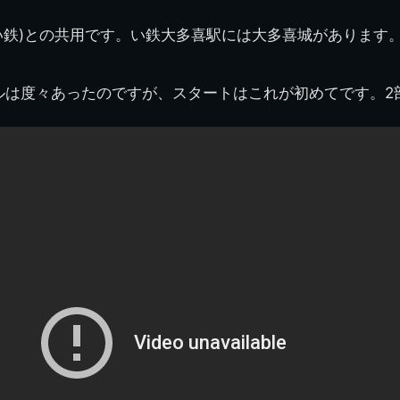
図
景山校長回顧録
周年写真
応援歌
35周年
県立千葉工業学校
君待橋と
い鉄)との共用です。い鉄大多喜駅には大多喜城があります
県立千葉工業学校検
応援歌(検見川時代)
り
検見川校舎時代
生実校舎以前
寒川校舎時代
40周年
吹奏楽部
見川校歌
第一応援歌
財団法人千工会
生実校舎以降
千葉商業学校時代
生実校舎の建設
50周年
旧西支部会
津田沼校歌
ールは度々あったのですが、スタートはこれが初めてです。2
第二応援歌
にし
ジ
鉄道連隊
昭和18年卒業アル
生実移転
60周年
生実校歌
バム
第三応援歌
生実移転落成式典
70周年
栗林氏所蔵
千工マーチ
80周年の本校
生実初期
津田沼最後の体育祭
2008千工マーチ記
生実初期の行事
と文化祭
念演奏会
生実初期の文化祭
S42.3卒業記念ソノ
シート
生実校舎初期の実習
これから音頭
200601雪景色
2008.08 生実校舎