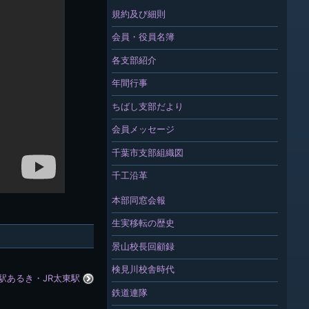
規約及び細則
会員・役員名簿
各支部紹介
年間行事
ちばし支部だより
会員メッセージ
千葉市支部組織図
千工沿革
本部同窓会報
生実移転の歴史
景山校長回顧録
検見川校舎時代
駅あるき・JR太東駅
鉄道連隊