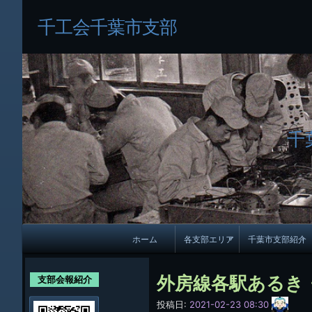
千工会千葉市支部
千
メ
ホーム
各支部エリア
千葉市支部紹介
イ
各支部紹介
規約及び細則
ン
外房線各駅あるき
支部会報紹介
会員・役員名
ナ
サ
投稿日:
2021-02-23 08:30