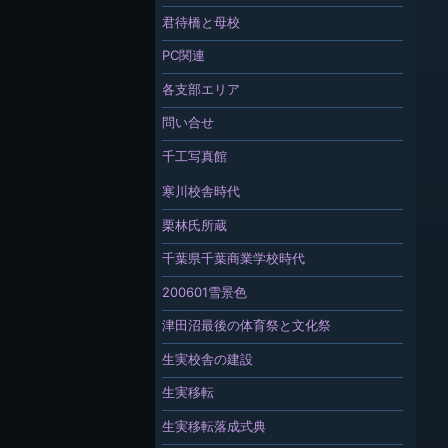
君待橋と母校
PC関連
各支部エリア
問い合せ
千工写真館
寒川校舎時代
栗林氏所蔵
千葉県千葉商業学校時代
200601雪景色
津田沼最後の体育祭と文化祭
生実校舎の建設
生実移転
生実移転落成式典