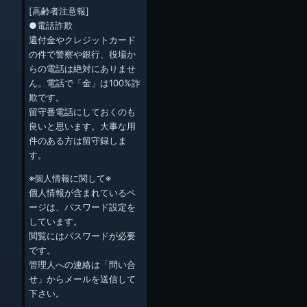
[高齢者注意報]
●電話詐欺
還付金やクレジットカード
の件で警察や銀行、役場か
らの電話は絶対にありませ
ん。電話で「金」は100%詐
欺です。
留守番電話にしておくのも
良いと思います。大事な用
件のある方は留守録しま
す。
※個人情報に関して※
個人情報が含まれているペ
ージは、パスワード設定を
しています。
閲覧にはパスワードが必要
です。
管理人への連絡は「問い合
せ」からメールを送信して
下さい。