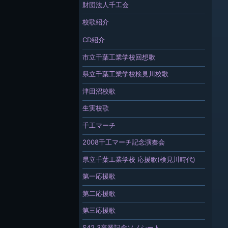
財団法人千工会
校歌紹介
CD紹介
市立千葉工業学校回想歌
県立千葉工業学校検見川校歌
津田沼校歌
生実校歌
千工マーチ
2008千工マーチ記念演奏会
県立千葉工業学校 応援歌(検見川時代)
第一応援歌
第二応援歌
第三応援歌
S42.3卒業記念ソノシート