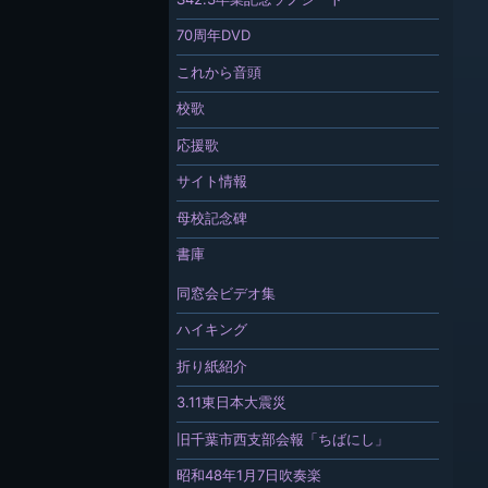
70周年DVD
これから音頭
校歌
応援歌
サイト情報
母校記念碑
書庫
同窓会ビデオ集
ハイキング
折り紙紹介
3.11東日本大震災
旧千葉市西支部会報「ちばにし」
昭和48年1月7日吹奏楽