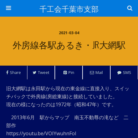
千工会千葉市支部
2021-03-04
外房線各駅あるき・JR大網駅
Share
Tweet
Pin
Mail
SMS
旧大網駅は永田駅から現在の東金線に直接入り、スイッ
チバックで外房線(房総東線)と接続していました。
現在の様になったのは1972年（昭和47年）です。
2013年6月 駅からマップ 南玉不動尊の滝など 二
部作
https://youtu.be/VOIYwuhnFoI