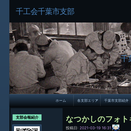
千工会千葉市支部
千
メ
ホーム
各支部エリア
千葉市支部紹介
イ
各支部紹介
規約及び細則
ン
なつかしのフォト
支部会報紹介
会員・役員名
ナ
サ
投稿日:
2021-03-19 16:31