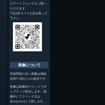
スマートフォンでもご覧い
ただけます。
下記QRコードを読み取って
下さい。
画像について
学校関係の古い画像は南総
支部T.H氏からの提供です。
画像は画像内クリックでポ
ップアップ表示します。画
像外にてクリック又は
[Esc]or[×]にて閉じます。