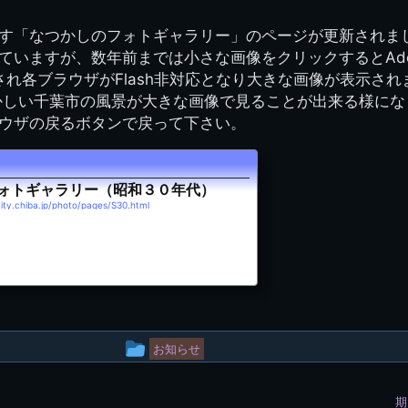
図
景山校長回顧録
周年写真
応援歌
35周年
県立千葉工業学校
君待橋と
す「なつかしのフォトギャラリー」のページが更新されま
県立千葉工業学校検
応援歌(検見川時代)
り
検見川校舎時代
生実校舎以前
寒川校舎時代
40周年
吹奏楽部
見川校歌
いますが、数年前までは小さな画像をクリックするとAdobe
第一応援歌
止され各ブラウザがFlash非対応となり大きな画像が表示さ
財団法人千工会
生実校舎以降
千葉商業学校時代
生実校舎の建設
50周年
旧西支部会
津田沼校歌
かしい千葉市の風景が大きな画像で見ることが出来る様にな
第二応援歌
にし
ウザの戻るボタンで戻って下さい。
ジ
鉄道連隊
昭和18年卒業アル
生実移転
60周年
生実校歌
バム
第三応援歌
生実移転落成式典
70周年
栗林氏所蔵
千工マーチ
ォトギャラリー（昭和３０年代）
80周年の本校
生実初期
city.chiba.jp/photo/pages/S30.html
津田沼最後の体育祭
2008千工マーチ記
生実初期の行事
と文化祭
念演奏会
生実初期の文化祭
S42.3卒業記念ソノ
シート
生実校舎初期の実習
これから音頭
200601雪景色
投
お知らせ
稿
2008.08 生実校舎
期
グ