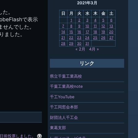
2021年3月
母校
した。
日
月
火
水
木
金
土
関連
Flashで表示
1
2
3
4
5
6
れませんでした。
7
8
9
10
11
12
13
報「ちば
14
15
16
17
18
19
20
りました。
」
21
22
23
24
25
26
27
28
29
30
31
« 2月
4月 »
リンク
県立千葉工業高校
千葉工業高校note
千工YouTube
千工同窓会本部
財団法人千工会
東葛支部
日前投票しました。
レディース・ビオラ