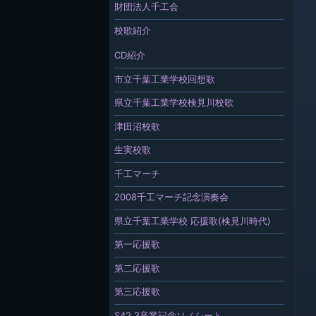
財団法人千工会
校歌紹介
CD紹介
市立千葉工業学校回想歌
県立千葉工業学校検見川校歌
津田沼校歌
生実校歌
千工マーチ
2008千工マーチ記念演奏会
県立千葉工業学校 応援歌(検見川時代)
第一応援歌
第二応援歌
第三応援歌
S42.3卒業記念ソノシート