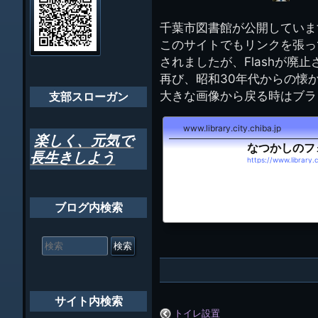
イ
ビ
千葉市支部組織
ト
管
千葉市図書館が公開していま
ゲ
理
ちばし支部だよ
このサイトでもリンクを張って
人
ー
(44E)
されましたが、Flashが廃
年間行事
シ
再び、昭和30年代からの懐
大きな画像から戻る時はブラ
会員メッセー
支部スローガン
ョ
ン
www.library.city.chiba.jp
楽しく、元気で
なつかしのフ
長生きしよう
https://www.library.
ブログ内検索
検
索
対
象:
サイト内検索
トイレ設置