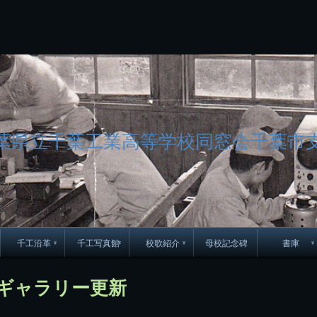
コ
ン
テ
ン
ツ
へ
ス
キ
ッ
プ
葉県立千葉工業高等学校同窓会千葉市
千工沿革
千工写真館
校歌紹介
母校記念碑
書庫
70周年DVD
卒業アルバム
CD紹介
本部同窓
ギャラリー更新
簿
生実移転の歴史
歴代校長
校歌
市立千葉工業学校回
ハイキ
想歌