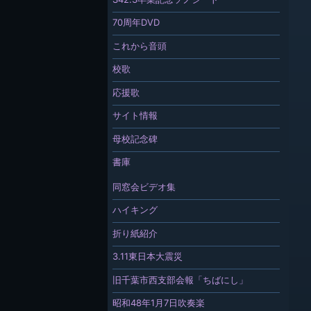
70周年DVD
これから音頭
校歌
応援歌
サイト情報
母校記念碑
書庫
同窓会ビデオ集
ハイキング
折り紙紹介
3.11東日本大震災
旧千葉市西支部会報「ちばにし」
昭和48年1月7日吹奏楽