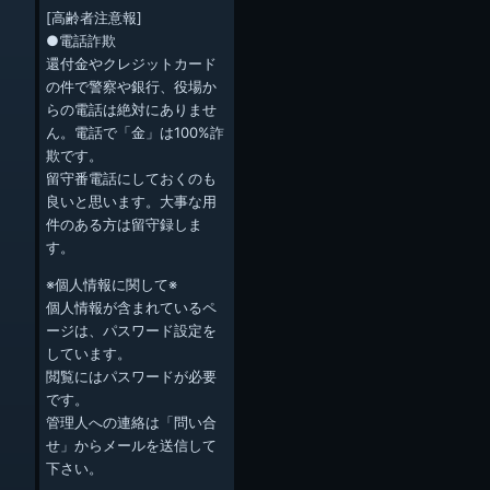
[高齢者注意報]
●電話詐欺
還付金やクレジットカード
の件で警察や銀行、役場か
らの電話は絶対にありませ
ん。電話で「金」は100%詐
欺です。
留守番電話にしておくのも
良いと思います。大事な用
件のある方は留守録しま
す。
※個人情報に関して※
個人情報が含まれているペ
ージは、パスワード設定を
しています。
閲覧にはパスワードが必要
です。
管理人への連絡は「問い合
せ」からメールを送信して
下さい。