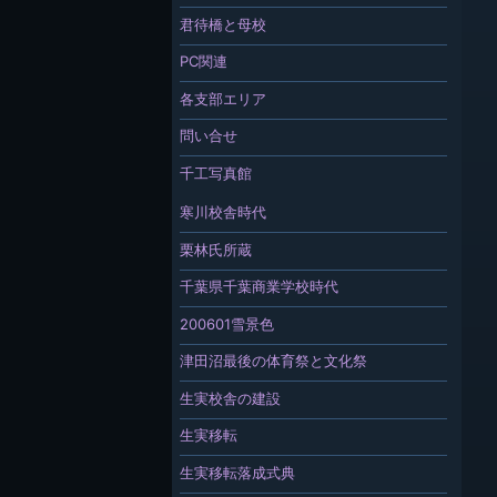
君待橋と母校
PC関連
各支部エリア
問い合せ
千工写真館
寒川校舎時代
栗林氏所蔵
千葉県千葉商業学校時代
200601雪景色
津田沼最後の体育祭と文化祭
生実校舎の建設
生実移転
生実移転落成式典