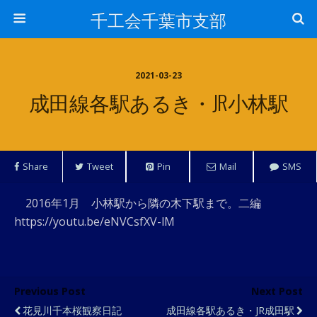
千工会千葉市支部
2021-03-23
成田線各駅あるき・JR小林駅
Share
Tweet
Pin
Mail
SMS
2016年1月 小林駅から隣の木下駅まで。二編
https://youtu.be/eNVCsfXV-lM
Previous Post
Next Post
花見川千本桜観察日記
成田線各駅あるき・JR成田駅