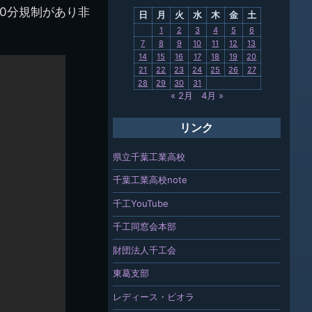
10分規制があり非
日
月
火
水
木
金
土
関連
1
2
3
4
5
6
7
8
9
10
11
12
13
報「ちば
14
15
16
17
18
19
20
」
21
22
23
24
25
26
27
28
29
30
31
« 2月
4月 »
リンク
県立千葉工業高校
千葉工業高校note
千工YouTube
千工同窓会本部
財団法人千工会
東葛支部
レディース・ビオラ