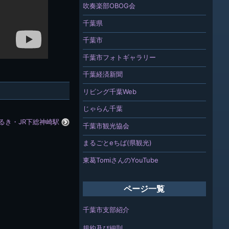
吹奏楽部OBOG会
千葉県
千葉市
千葉市フォトギャラリー
千葉経済新聞
リビング千葉Web
じゃらん千葉
るき・JR下総神崎駅
千葉市観光協会
まるごとeちば(県観光)
東葛TomiさんのYouTube
ページ一覧
千葉市支部紹介
規約及び細則