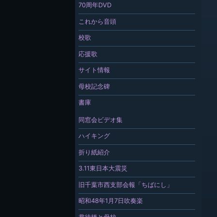
70周年DVD
これから音頭
校歌
応援歌
サイト情報
母校記念碑
書庫
同窓会ビデオ集
ハイキング
折り紙紹介
3.11東日本大震災
旧千葉市西支部会報「ちばにし」
昭和48年1月7日吹奏楽
君待橋と母校