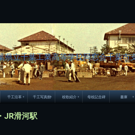
コ
ン
テ
ン
ツ
へ
ス
キ
ッ
葉県立千葉工業高等学校同窓会千葉市
プ
千工沿革
千工写真館
校歌紹介
母校記念碑
書庫
70周年DVD
卒業アルバム
CD紹介
本部同窓
・JR滑河駅
簿
生実移転の歴史
歴代校長
校歌
市立千葉工業学校回
ハイキ
想歌
図
景山校長回顧録
周年写真
応援歌
35周年
県立千葉工業学校
君待橋と