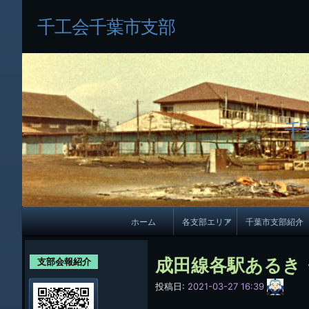
千工会千葉市支部
千
メ
ホーム
各支部エリア
千葉市支部紹介
イ
各支部紹介
規約及び細則
ン
成田線各駅あるき
支部会報紹介
会員・役員名
ナ
サ
投稿日:
2021-03-27 16:39
イ
ビ
千葉市支部組織
ト