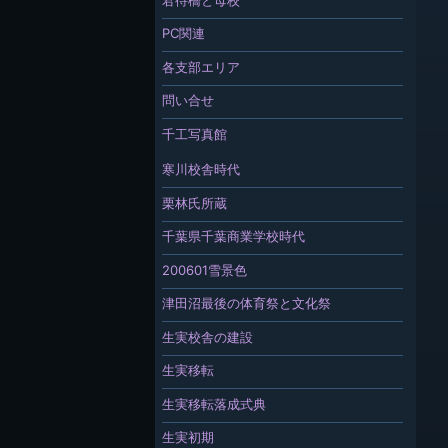
PC関連
各支部エリア
問い合せ
千工写真館
寒川校舎時代
栗林氏所蔵
千葉県千葉商業学校時代
200601雪景色
津田沼最後の体育祭と文化祭
生実校舎の建設
生実移転
生実移転落成式典
生実初期