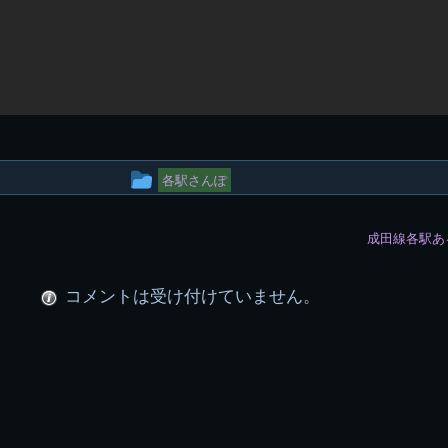
投
各駅さんぽ
稿
成田線各駅あ
グ
ル
コメントは受け付けていません。
ー
プ