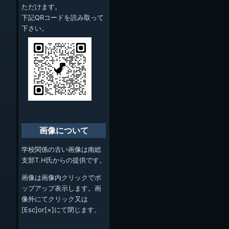
ただけます。
下記QRコードを読み取って
下さい。
画像について
学校関係の古い画像は南総
支部T.H氏からの提供です。
画像は画像内クリックでポ
ップアップ表示します。画
像外にてクリック又は
[Esc]or[×]にて閉じます。