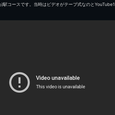
わ)駅コースです。当時はビデオがテープ式なのとYouTube
県立千葉工業学校検
応援歌(検見川時代)
り
検見川校舎時代
生実校舎以前
寒川校舎時代
40周年
吹奏楽部
見川校歌
第一応援歌
財団法人千工会
生実校舎以降
千葉商業学校時代
生実校舎の建設
50周年
旧西支部会
津田沼校歌
第二応援歌
にし
ジ
鉄道連隊
昭和18年卒業アル
生実移転
60周年
生実校歌
バム
第三応援歌
生実移転落成式典
70周年
栗林氏所蔵
千工マーチ
80周年の本校
生実初期
津田沼最後の体育祭
2008千工マーチ記
生実初期の行事
と文化祭
念演奏会
生実初期の文化祭
S42.3卒業記念ソノ
シート
生実校舎初期の実習
これから音頭
200601雪景色
2008.08 生実校舎