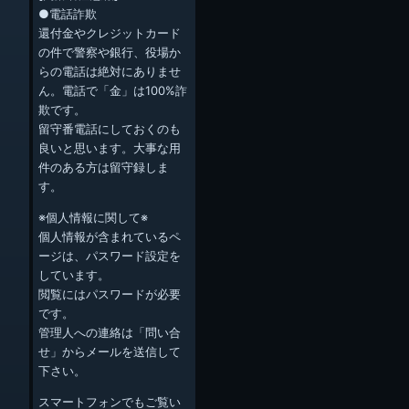
●電話詐欺
還付金やクレジットカード
の件で警察や銀行、役場か
らの電話は絶対にありませ
ん。電話で「金」は100%詐
欺です。
留守番電話にしておくのも
良いと思います。大事な用
件のある方は留守録しま
す。
※個人情報に関して※
個人情報が含まれているペ
ージは、パスワード設定を
しています。
閲覧にはパスワードが必要
です。
管理人への連絡は「問い合
せ」からメールを送信して
下さい。
スマートフォンでもご覧い