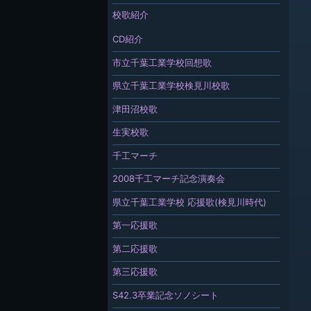
校歌紹介
CD紹介
市立千葉工業学校回想歌
県立千葉工業学校検見川校歌
津田沼校歌
生実校歌
千工マーチ
2008千工マーチ記念演奏会
県立千葉工業学校 応援歌(検見川時代)
第一応援歌
第二応援歌
第三応援歌
S42.3卒業記念ソノシート