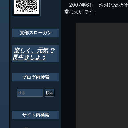
管
2007年6月 滑河(なめが
ゲ
理
ちばし支部だよ
常に短いです。
人
ー
(44E)
年間行事
シ
会員メッセー
支部スローガン
ョ
ン
楽しく、元気で
長生きしよう
ブログ内検索
検
索
対
象:
サイト内検索