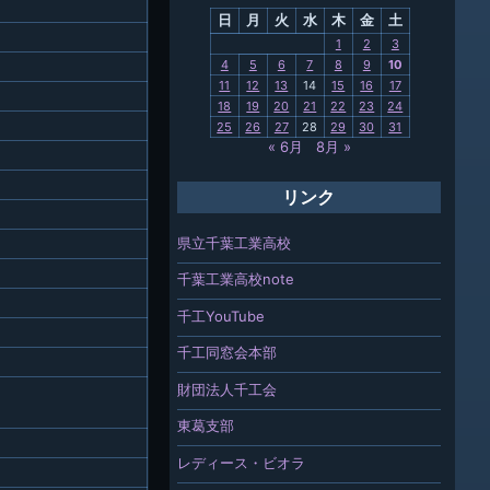
日
月
火
水
木
金
土
関連
1
2
3
4
5
6
7
8
9
10
報「ちば
11
12
13
14
15
16
17
」
18
19
20
21
22
23
24
25
26
27
28
29
30
31
« 6月
8月 »
リンク
県立千葉工業高校
千葉工業高校note
千工YouTube
千工同窓会本部
財団法人千工会
東葛支部
レディース・ビオラ