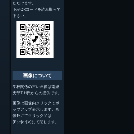
ただけます。
下記QRコードを読み取って
下さい。
画像について
学校関係の古い画像は南総
支部T.H氏からの提供です。
画像は画像内クリックでポ
ップアップ表示します。画
像外にてクリック又は
[Esc]or[×]にて閉じます。