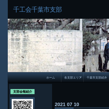
千工会千葉市支部
千
メ
ホーム
各支部エリア
千葉市支部紹介
イ
各支部紹介
規約及び細則
ン
支部会報紹介
会員・役員名
ナ
2021
07
10
ビ
千葉市支部組織