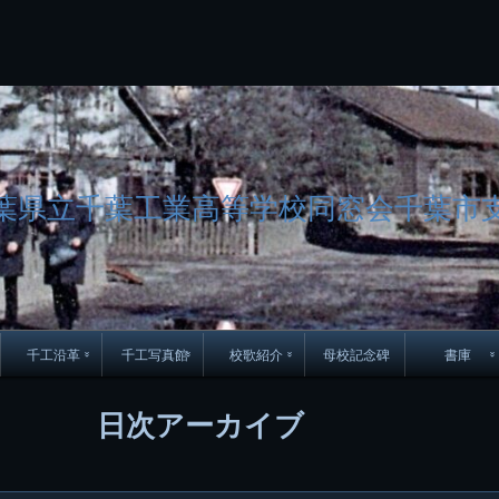
コ
Skip
Skip
Skip
Skip
Skip
Skip
Skip
Skip
Skip
Skip
Skip
Skip
Skip
Skip
Skip
Skip
ン
to
to
to
to
to
to
to
to
to
to
to
to
to
to
to
to
テ
BLOCK-
BLOCK-
TEXT-
SEARCH-
BLOCK-
WGS_WIDGET-
RECENT-
RECENT-
TEXT-
TEXT-
CATEGORIES-
ARCHIVES-
META-
CALENDAR-
SIMPLE-
PAGES-
ン
15
17
17
5
8
2
POSTS-
COMMENTS-
3
8
6
2
2
5
LINKS-
3
ツ
2
2
8
へ
ス
キ
ッ
葉県立千葉工業高等学校同窓会千葉市
プ
千工沿革
千工写真館
校歌紹介
母校記念碑
書庫
70周年DVD
卒業アルバム
CD紹介
本部同窓
日次アーカイブ
簿
生実移転の歴史
歴代校長
校歌
市立千葉工業学校回
ハイキ
想歌
図
景山校長回顧録
周年写真
応援歌
35周年
県立千葉工業学校
君待橋と