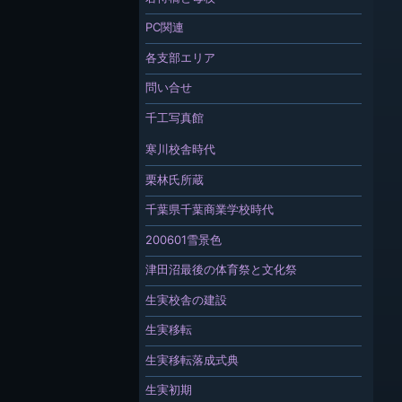
PC関連
各支部エリア
問い合せ
千工写真館
寒川校舎時代
栗林氏所蔵
千葉県千葉商業学校時代
200601雪景色
津田沼最後の体育祭と文化祭
生実校舎の建設
生実移転
生実移転落成式典
生実初期