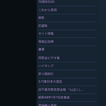
70周年DVD
これから音頭
校歌
応援歌
サイト情報
母校記念碑
書庫
同窓会ビデオ集
ハイキング
折り紙紹介
3.11東日本大震災
旧千葉市西支部会報「ちばにし」
昭和48年1月7日吹奏楽
君待橋と母校