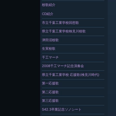
校歌紹介
CD紹介
市立千葉工業学校回想歌
県立千葉工業学校検見川校歌
津田沼校歌
生実校歌
千工マーチ
2008千工マーチ記念演奏会
県立千葉工業学校 応援歌(検見川時代)
第一応援歌
第二応援歌
第三応援歌
S42.3卒業記念ソノシート