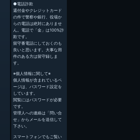
●電話詐欺
還付金やクレジットカード
の件で警察や銀行、役場か
らの電話は絶対にありませ
ん。電話で「金」は100%詐
欺です。
留守番電話にしておくのも
良いと思います。大事な用
件のある方は留守録しま
す。
※個人情報に関して※
個人情報が含まれているペ
ージは、パスワード設定を
しています。
閲覧にはパスワードが必要
です。
管理人への連絡は「問い合
せ」からメールを送信して
下さい。
スマートフォンでもご覧い