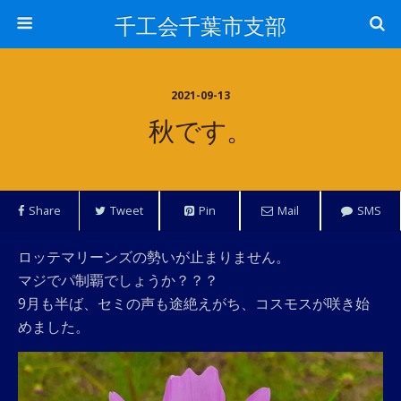
千工会千葉市支部
2021-09-13
秋です。
Share
Tweet
Pin
Mail
SMS
ロッテマリーンズの勢いが止まりません。
マジでパ制覇でしょうか？？？
9月も半ば、セミの声も途絶えがち、コスモスが咲き始
めました。