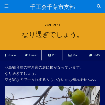
千工会千葉市支部
2021-09-14
なり過ぎでしょう。
Share
Tweet
Pin
Mail
SMS
花島観音前の空き家の庭に柿がなっています。
なり過ぎでしょう。
空き家なので手入れする人もいないかも知れませんね。