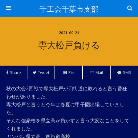
千工会千葉市支部
2021-09-21
専大松戸負ける
Share
Tweet
Pin
Mail
SMS
秋の大会2回戦で専大松戸が四街道に敗れると言う番狂
わせがありました。
専大松戸と言うと今年は春夏に甲子園出場していまし
た。
そんな強豪校を県立高が負かすと言う大変なことをして
くれました。
ガンバレ県立高
四街道高校