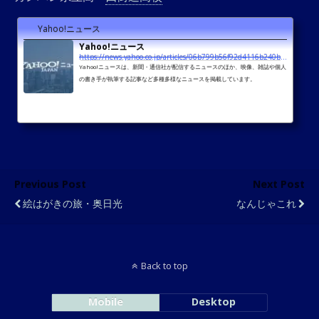
Yahoo!ニュース
Yahoo!ニュース
https://news.yahoo.co.jp/articles/06b799b56f92d4116b240b404872623c54ca3eb1
Yahoo!ニュースは、新聞・通信社が配信するニュースのほか、映像、雑誌や個人
の書き手が執筆する記事など多種多様なニュースを掲載しています。
Previous Post
Next Post
絵はがきの旅・奥日光
なんじゃこれ
Back to top
Mobile
Desktop