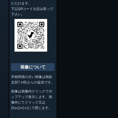
ただけます。
下記QRコードを読み取って
下さい。
画像について
学校関係の古い画像は南総
支部T.H氏からの提供です。
画像は画像内クリックでポ
ップアップ表示します。画
像外にてクリック又は
[Esc]or[×]にて閉じます。