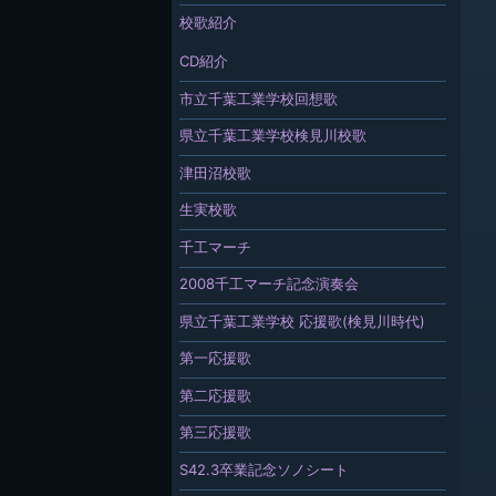
校歌紹介
CD紹介
市立千葉工業学校回想歌
県立千葉工業学校検見川校歌
津田沼校歌
生実校歌
千工マーチ
2008千工マーチ記念演奏会
県立千葉工業学校 応援歌(検見川時代)
第一応援歌
第二応援歌
第三応援歌
S42.3卒業記念ソノシート