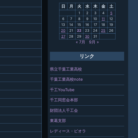
日
月
火
水
木
金
土
関連
1
2
3
4
5
6
7
8
9
10
11
12
報「ちば
13
14
15
16
17
18
19
」
20
21
22
23
24
25
26
27
28
29
30
31
« 7月
9月 »
リンク
県立千葉工業高校
千葉工業高校note
千工YouTube
千工同窓会本部
財団法人千工会
東葛支部
レディース・ビオラ