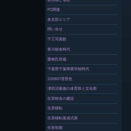
PC関連
各支部エリア
問い合せ
千工写真館
寒川校舎時代
栗林氏所蔵
千葉県千葉商業学校時代
200601雪景色
津田沼最後の体育祭と文化祭
生実校舎の建設
生実移転
生実移転落成式典
生実初期