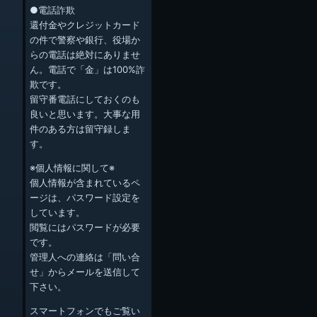
●電話詐欺
還付金やクレジットカード
の件で警察や銀行、役場か
らの電話は絶対にありませ
ん。電話で「金」は100%詐
欺です。
留守番電話にしておくのも
良いと思います。大事な用
件のある方は留守録しま
す。
※個人情報に関して※
個人情報が含まれているペ
ージは、パスワード設定を
しています。
閲覧にはパスワードが必要
です。
管理人への連絡は「問い合
せ」からメールを送信して
下さい。
スマートフォンでもご覧い