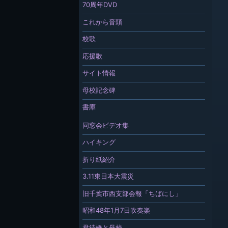
70周年DVD
これから音頭
校歌
応援歌
サイト情報
母校記念碑
書庫
同窓会ビデオ集
ハイキング
折り紙紹介
3.11東日本大震災
旧千葉市西支部会報「ちばにし」
昭和48年1月7日吹奏楽
君待橋と母校