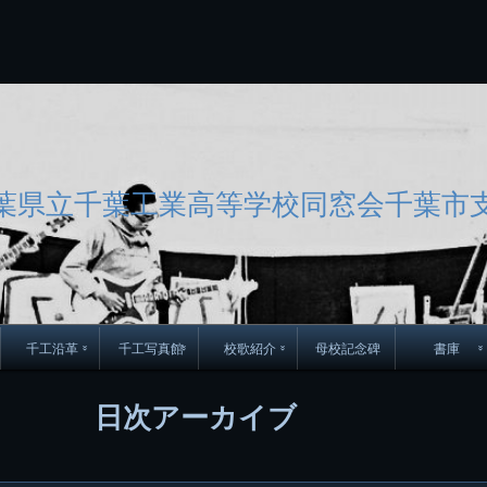
コ
Skip
Skip
Skip
Skip
Skip
Skip
Skip
Skip
Skip
Skip
Skip
Skip
Skip
Skip
Skip
Skip
ン
to
to
to
to
to
to
to
to
to
to
to
to
to
to
to
to
テ
BLOCK-
BLOCK-
TEXT-
SEARCH-
BLOCK-
WGS_WIDGET-
RECENT-
RECENT-
TEXT-
TEXT-
CATEGORIES-
ARCHIVES-
META-
CALENDAR-
SIMPLE-
PAGES-
ン
15
17
17
5
8
2
POSTS-
COMMENTS-
3
8
6
2
2
5
LINKS-
3
ツ
2
2
8
へ
ス
キ
ッ
葉県立千葉工業高等学校同窓会千葉市
プ
千工沿革
千工写真館
校歌紹介
母校記念碑
書庫
70周年DVD
卒業アルバム
CD紹介
本部同窓
日次アーカイブ
簿
生実移転の歴史
歴代校長
校歌
市立千葉工業学校回
ハイキ
想歌
図
景山校長回顧録
周年写真
応援歌
35周年
県立千葉工業学校
君待橋と