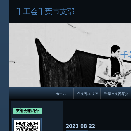
千工会千葉市支部
千
メ
ホーム
各支部エリア
千葉市支部紹介
イ
各支部紹介
規約及び細則
ン
支部会報紹介
会員・役員名
ナ
2023
08
22
ビ
千葉市支部組織