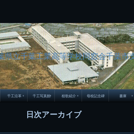
コ
Skip
Skip
Skip
Skip
Skip
Skip
Skip
Skip
Skip
Skip
Skip
Skip
Skip
Skip
Skip
Skip
ン
to
to
to
to
to
to
to
to
to
to
to
to
to
to
to
to
テ
BLOCK-
BLOCK-
TEXT-
SEARCH-
BLOCK-
WGS_WIDGET-
RECENT-
RECENT-
TEXT-
TEXT-
CATEGORIES-
ARCHIVES-
META-
CALENDAR-
SIMPLE-
PAGES-
ン
15
17
17
5
8
2
POSTS-
COMMENTS-
3
8
6
2
2
5
LINKS-
3
ツ
2
2
8
へ
ス
キ
ッ
葉県立千葉工業高等学校同窓会千葉市
プ
千工沿革
千工写真館
校歌紹介
母校記念碑
書庫
70周年DVD
卒業アルバム
CD紹介
本部同窓
日次アーカイブ
簿
生実移転の歴史
歴代校長
校歌
市立千葉工業学校回
ハイキ
想歌
図
景山校長回顧録
周年写真
応援歌
35周年
県立千葉工業学校
君待橋と