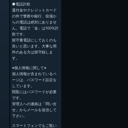
●電話詐欺
還付金やクレジットカード
の件で警察や銀行、役場か
らの電話は絶対にありませ
ん。電話で「金」は100%詐
欺です。
留守番電話にしておくのも
良いと思います。大事な用
件のある方は留守録しま
す。
※個人情報に関して※
個人情報が含まれているペ
ージは、パスワード設定を
しています。
閲覧にはパスワードが必要
です。
管理人への連絡は「問い合
せ」からメールを送信して
下さい。
スマートフォンでもご覧い