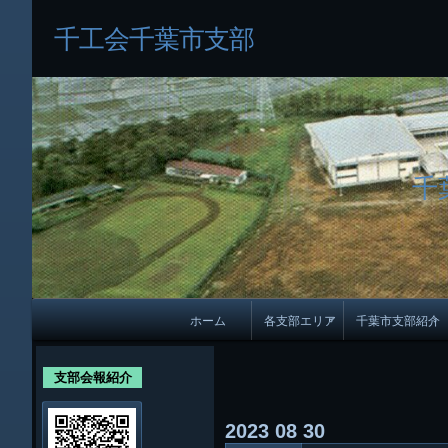
千工会千葉市支部
千
メ
ホーム
各支部エリア
千葉市支部紹介
イ
各支部紹介
規約及び細則
ン
支部会報紹介
会員・役員名
ナ
2023
08
30
ビ
千葉市支部組織