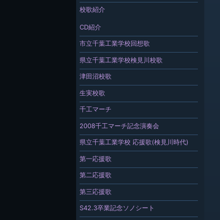
校歌紹介
CD紹介
市立千葉工業学校回想歌
県立千葉工業学校検見川校歌
津田沼校歌
生実校歌
千工マーチ
2008千工マーチ記念演奏会
県立千葉工業学校 応援歌(検見川時代)
第一応援歌
第二応援歌
第三応援歌
S42.3卒業記念ソノシート