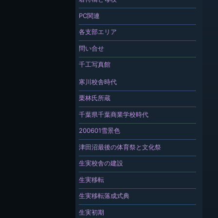
PC関連
各支部エリア
問い合せ
千工写真館
寒川校舎時代
栗林氏所蔵
千葉県千葉商業学校時代
200601雪景色
津田沼最後の体育祭と文化祭
生実校舎の建設
生実移転
生実移転落成式典
生実初期