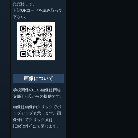
ただけます。
下記QRコードを読み取って
下さい。
画像について
学校関係の古い画像は南総
支部T.H氏からの提供です。
画像は画像内クリックでポ
ップアップ表示します。画
像外にてクリック又は
[Esc]or[×]にて閉じます。