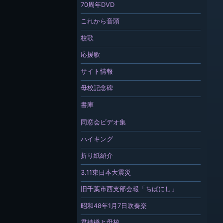
70周年DVD
これから音頭
校歌
応援歌
サイト情報
母校記念碑
書庫
同窓会ビデオ集
ハイキング
折り紙紹介
3.11東日本大震災
旧千葉市西支部会報「ちばにし」
昭和48年1月7日吹奏楽
君待橋と母校