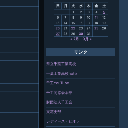
日
月
火
水
木
金
土
関連
1
2
3
4
5
6
7
8
9
10
11
12
報「ちば
13
14
15
16
17
18
19
」
20
21
22
23
24
25
26
27
28
29
30
31
« 7月
9月 »
リンク
県立千葉工業高校
千葉工業高校note
千工YouTube
千工同窓会本部
財団法人千工会
東葛支部
レディース・ビオラ