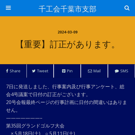
千工会千葉市支部
2024-03-09
【重要】訂正があります。
Share
Tweet
Pin
Mail
SMS
7日に発送しました、行事案内及び行事アンケート、総
会4号議案で日付の訂正がございます。
20号会報最終ページの行事計画に日付の間違いはありま
せん。
———————–
第35回グランドゴルフ大会
× 5月18日(土) ○ 5月11日(土)