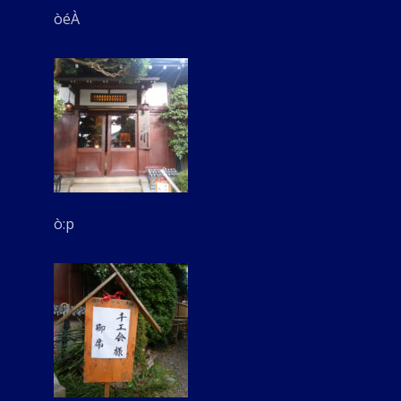
òéÀ
ò:p