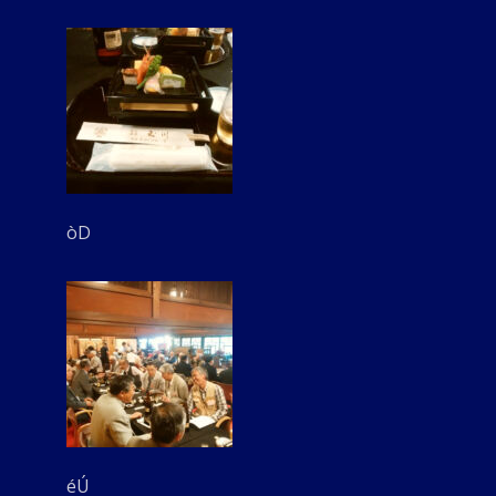
òD
éÚ