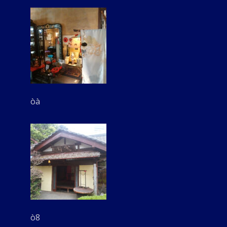
òà
ò8