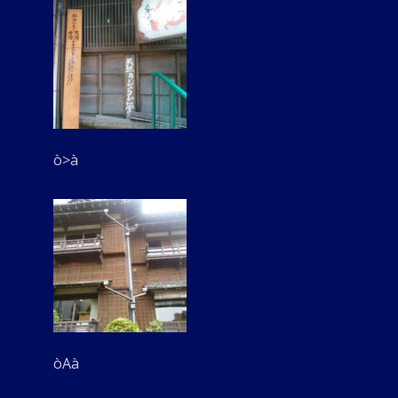
ò>à
òAà