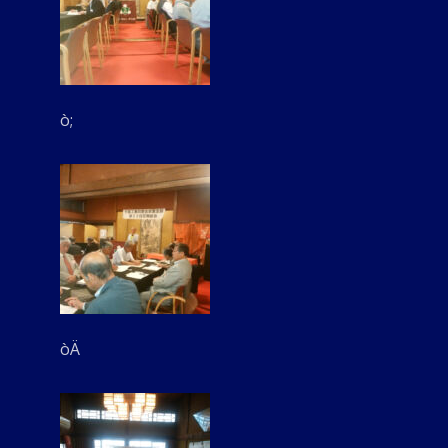
ò;
òÄ