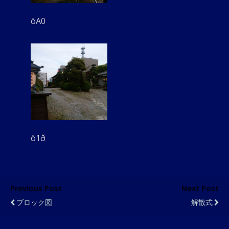
òA0
ò1ð
Previous Post
Next Post
ブロック図
解散式