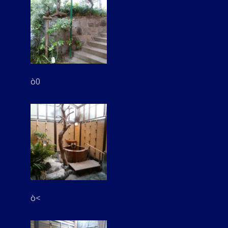
ò0
ò<