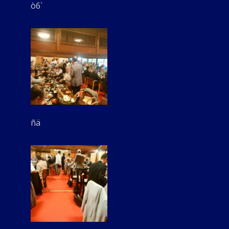
ò6`
ñä