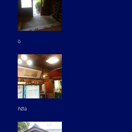
ò
ñØà