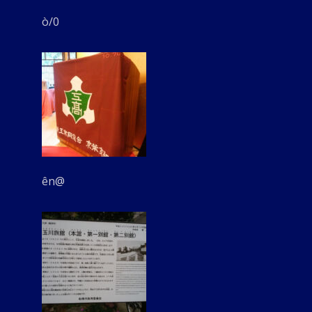
ò/0
ên@