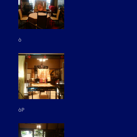
ò
òP