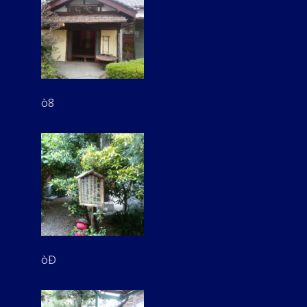
ò8
òÐ