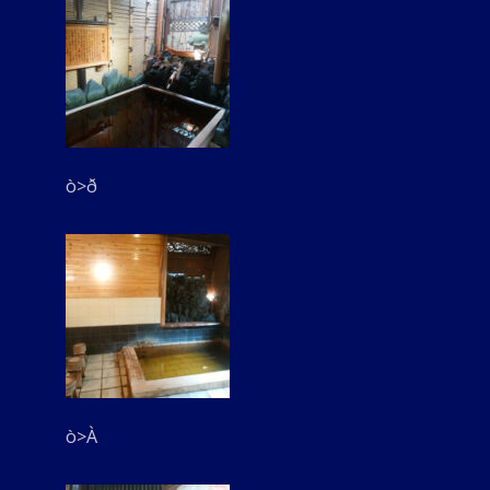
ò>ð
ò>À