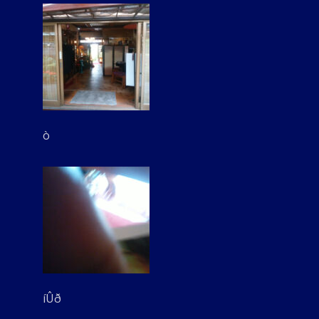
ò
íÛð