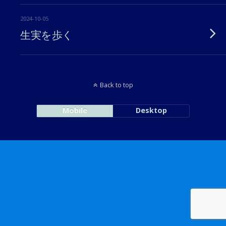
2024-10-05
生実を歩く
Back to top
Mobile
Desktop