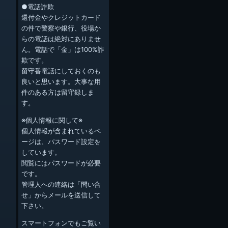
●電話詐欺
還付金やクレジットカード
の件で警察や銀行、役場か
らの電話は絶対にありませ
ん。電話で「金」は100%詐
欺です。
留守番電話にしておくのも
良いと思います。大事な用
件のある方は留守録しま
す。
※個人情報に関して※
個人情報が含まれているペ
ージは、パスワード設定を
しています。
閲覧にはパスワードが必要
です。
管理人への連絡は「問い合
せ」からメールを送信して
下さい。
スマートフォンでもご覧い