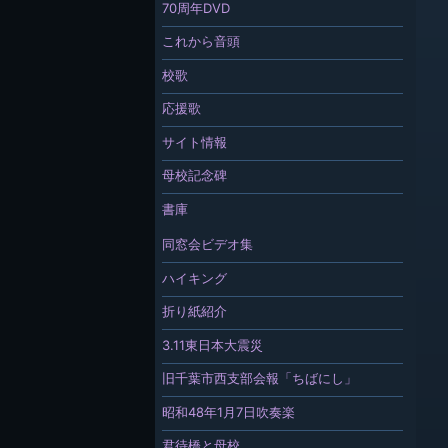
70周年DVD
これから音頭
校歌
応援歌
サイト情報
母校記念碑
書庫
同窓会ビデオ集
ハイキング
折り紙紹介
3.11東日本大震災
旧千葉市西支部会報「ちばにし」
昭和48年1月7日吹奏楽
君待橋と母校