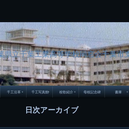
コ
Skip
Skip
Skip
Skip
Skip
Skip
Skip
Skip
Skip
Skip
Skip
Skip
Skip
Skip
Skip
Skip
ン
to
to
to
to
to
to
to
to
to
to
to
to
to
to
to
to
テ
BLOCK-
BLOCK-
TEXT-
SEARCH-
BLOCK-
WGS_WIDGET-
RECENT-
RECENT-
TEXT-
TEXT-
CATEGORIES-
ARCHIVES-
META-
CALENDAR-
SIMPLE-
PAGES-
ン
15
17
17
5
8
2
POSTS-
COMMENTS-
3
8
6
2
2
5
LINKS-
3
ツ
2
2
8
へ
ス
キ
ッ
葉県立千葉工業高等学校同窓会千葉市
プ
千工沿革
千工写真館
校歌紹介
母校記念碑
書庫
70周年DVD
卒業アルバム
CD紹介
本部同窓
日次アーカイブ
簿
生実移転の歴史
歴代校長
校歌
市立千葉工業学校回
ハイキ
想歌
図
景山校長回顧録
周年写真
応援歌
35周年
県立千葉工業学校
君待橋と