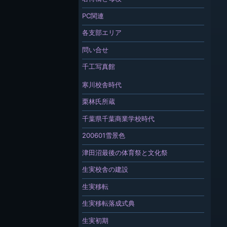
PC関連
各支部エリア
問い合せ
千工写真館
寒川校舎時代
栗林氏所蔵
千葉県千葉商業学校時代
200601雪景色
津田沼最後の体育祭と文化祭
生実校舎の建設
生実移転
生実移転落成式典
生実初期