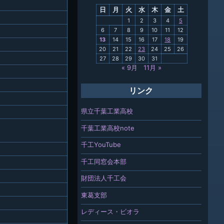
日
月
火
水
木
金
土
関連
1
2
3
4
5
6
7
8
9
10
11
12
報「ちば
13
14
15
16
17
18
19
」
20
21
22
23
24
25
26
27
28
29
30
31
« 9月
11月 »
リンク
県立千葉工業高校
千葉工業高校note
千工YouTube
千工同窓会本部
財団法人千工会
東葛支部
レディース・ビオラ