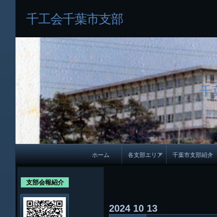
千工会千葉市支部
千
メ
ホーム
各支部エリア
千葉市支部紹介
イ
各支部紹介
規約及び細則
ン
支部会報紹介
会員・役員名
ナ
2024
10
13
ビ
千葉市支部組織