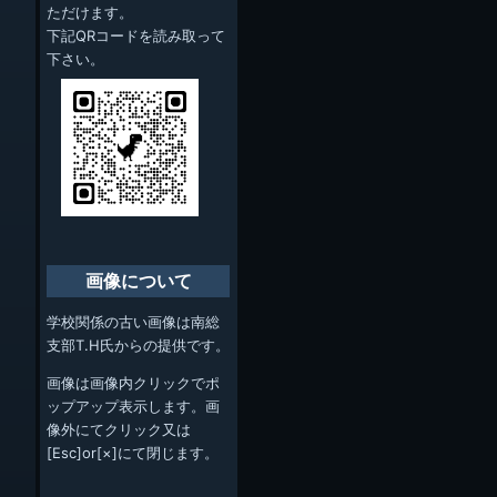
ただけます。
下記QRコードを読み取って
下さい。
画像について
学校関係の古い画像は南総
支部T.H氏からの提供です。
画像は画像内クリックでポ
ップアップ表示します。画
像外にてクリック又は
[Esc]or[×]にて閉じます。