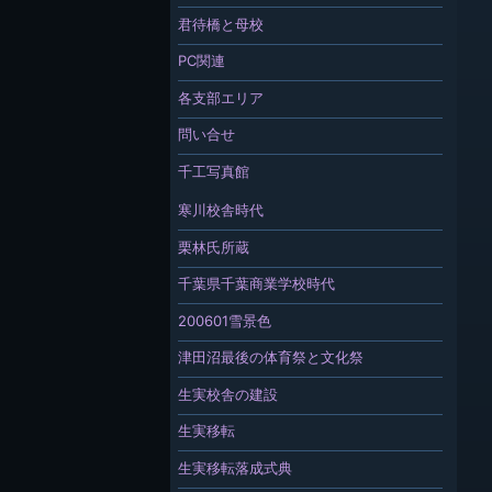
君待橋と母校
PC関連
各支部エリア
問い合せ
千工写真館
寒川校舎時代
栗林氏所蔵
千葉県千葉商業学校時代
200601雪景色
津田沼最後の体育祭と文化祭
生実校舎の建設
生実移転
生実移転落成式典