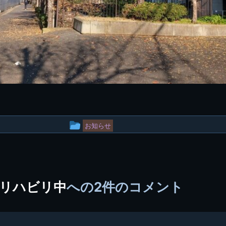
投
お知らせ
稿
グ
ル
リハビリ中
への2件のコメント
ー
プ