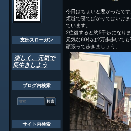
イ
ビ
千葉市支部組織
ト
管
今日はちょいと悪かったです
ゲ
理
ちばし支部だよ
炬燵で寝てばかりではいけま
人
ー
(44E)
ています。
年間行事
シ
2往復すると約5千歩になり
元気な60代は2万歩歩いて
会員メッセー
支部スローガン
ョ
頑張って歩きましょう。
ン
楽しく、元気で
長生きしよう
ブログ内検索
検
索
対
象:
サイト内検索