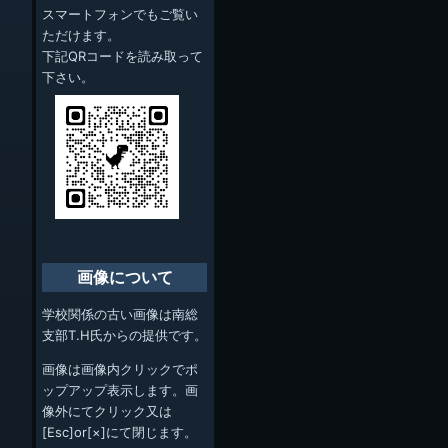
スマートフォンでもご覧い
ただけます。
下記QRコードを読み取って
下さい。
画像について
学校関係の古い画像は南総
支部T.H氏からの提供です。
画像は画像内クリックでポ
ップアップ表示します。画
像外にてクリック又は
[Esc]or[×]にて閉じます。