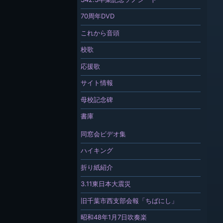
70周年DVD
これから音頭
校歌
応援歌
サイト情報
母校記念碑
書庫
同窓会ビデオ集
ハイキング
折り紙紹介
3.11東日本大震災
旧千葉市西支部会報「ちばにし」
昭和48年1月7日吹奏楽