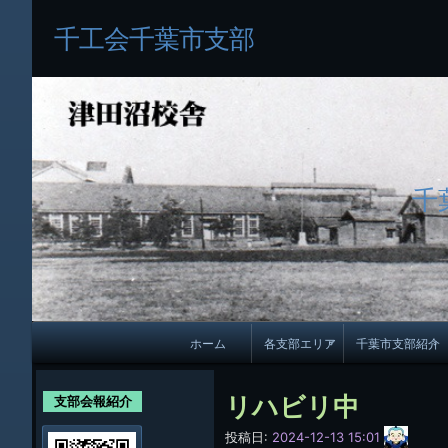
千工会千葉市支部
千
メ
ホーム
各支部エリア
千葉市支部紹介
イ
各支部紹介
規約及び細則
ン
リハビリ中
支部会報紹介
会員・役員名
ナ
サ
投稿日:
2024-12-13 15:01