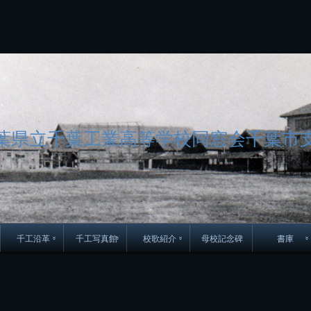
コ
ン
テ
ン
ツ
へ
ス
キ
ッ
プ
葉県立千葉工業高等学校同窓会千葉市
千工沿革
千工写真館
校歌紹介
母校記念碑
書庫
70周年DVD
卒業アルバム
CD紹介
本部同窓
簿
生実移転の歴史
歴代校長
校歌
市立千葉工業学校回
ハイキ
想歌