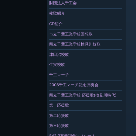
財団法人千工会
校歌紹介
CD紹介
市立千葉工業学校回想歌
県立千葉工業学校検見川校歌
津田沼校歌
生実校歌
千工マーチ
2008千工マーチ記念演奏会
県立千葉工業学校 応援歌(検見川時代)
第一応援歌
第二応援歌
第三応援歌
S42.3卒業記念ソノシート