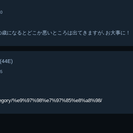
10
の歳になるとどこか悪いところは出てきますが､お大事に！
44E)
55
p/category/%e9%97%98%e7%97%85%e8%a8%98/