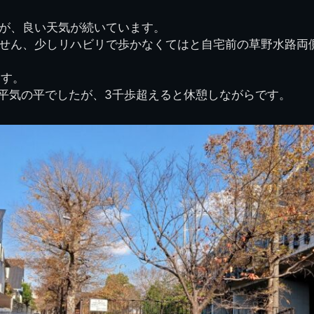
図
景山校長回顧録
周年写真
応援歌
35周年
県立千葉工業学校
君待橋と
が、良い天気が続いています。
県立千葉工業学校検
応援歌(検見川時代)
り
検見川校舎時代
生実校舎以前
寒川校舎時代
40周年
吹奏楽部
見川校歌
せん、少しリハビリで歩かなくてはと自宅前の草野水路両
第一応援歌
財団法人千工会
生実校舎以降
千葉商業学校時代
生実校舎の建設
50周年
旧西支部会
津田沼校歌
ます。
第二応援歌
にし
も平気の平でしたが、3千歩超えると休憩しながらです。
ジ
鉄道連隊
昭和18年卒業アル
生実移転
60周年
生実校歌
バム
第三応援歌
生実移転落成式典
70周年
栗林氏所蔵
千工マーチ
80周年の本校
生実初期
津田沼最後の体育祭
2008千工マーチ記
生実初期の行事
と文化祭
念演奏会
生実初期の文化祭
S42.3卒業記念ソノ
シート
生実校舎初期の実習
これから音頭
200601雪景色
2008.08 生実校舎