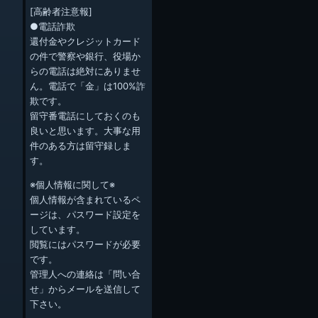
[高齢者注意報]
●電話詐欺
還付金やクレジットカード
の件で警察や銀行、役場か
らの電話は絶対にありませ
ん。電話で「金」は100%詐
欺です。
留守番電話にしておくのも
良いと思います。大事な用
件のある方は留守録しま
す。
※個人情報に関して※
個人情報が含まれているペ
ージは、パスワード設定を
しています。
閲覧にはパスワードが必要
です。
管理人への連絡は「問い合
せ」からメールを送信して
下さい。