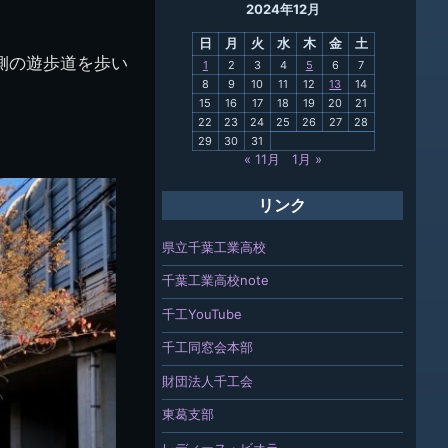
2024年12月
母校
日
月
火
水
木
金
土
関連
側の遊歩道を歩い
1
2
3
4
5
6
7
8
9
10
11
12
13
14
報「ちば
15
16
17
18
19
20
21
」
22
23
24
25
26
27
28
29
30
31
« 11月
1月 »
リンク
県立千葉工業高校
千葉工業高校note
千工YouTube
千工同窓会本部
財団法人千工会
東葛支部
レディース・ビオラ