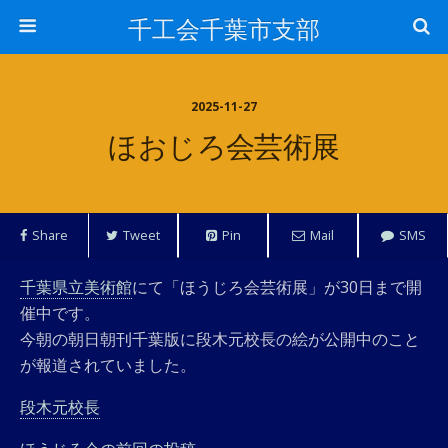
千工会千葉市支部
2025-11-27
ほおじろ会芸術展
Share
Tweet
Pin
Mail
SMS
千葉県立美術館
にて「ほうじろ会芸術展」が30日まで開
催中です。
今朝の朝日朝刊千葉版に段木元校長の絵が公開中のこと
が報道されていました。
段木元校長