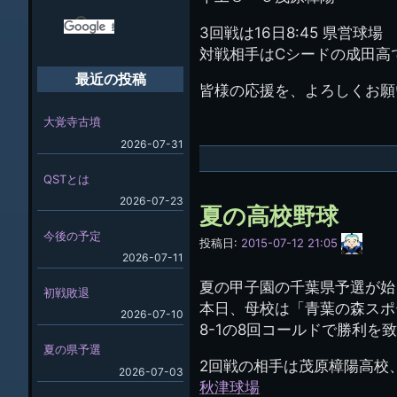
(44E)
3回戦は16日8:45 県営球場
対戦相手はCシードの成田高
最近の投稿
皆様の応援を、よろしくお願
大覚寺古墳
2026-07-31
QSTとは
2026-07-23
夏の高校野球
今後の予定
サ
投稿日:
2015-07-12 21:05
イ
2026-07-11
ト
管
夏の甲子園の千葉県予選が始
初戦敗退
理
本日、母校は「青葉の森スポ
人
2026-07-10
(44E)
8-1の8回コールドで勝利を
夏の県予選
2回戦の相手は茂原樟陽高校、1
2026-07-03
秋津球場