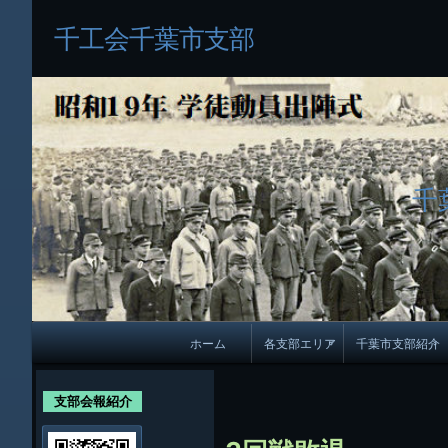
千工会千葉市支部
千
メ
ホーム
各支部エリア
千葉市支部紹介
イ
各支部紹介
規約及び細則
ン
支部会報紹介
会員・役員名
ナ