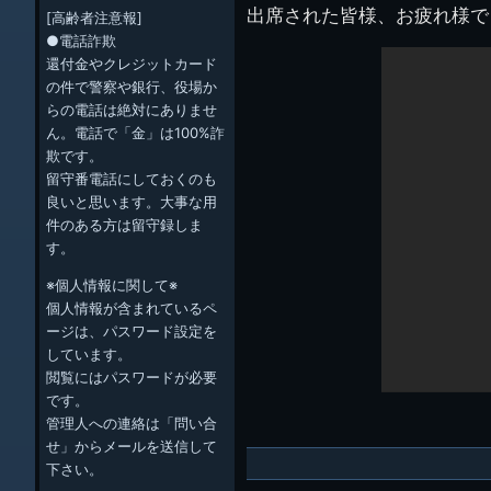
出席された皆様、お疲れ様で
[高齢者注意報]
●電話詐欺
還付金やクレジットカード
の件で警察や銀行、役場か
らの電話は絶対にありませ
ん。電話で「金」は100%詐
欺です。
留守番電話にしておくのも
良いと思います。大事な用
件のある方は留守録しま
す。
※個人情報に関して※
個人情報が含まれているペ
ージは、パスワード設定を
しています。
閲覧にはパスワードが必要
です。
管理人への連絡は「問い合
せ」からメールを送信して
下さい。