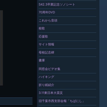
S42.3卒業記念ソノシート
70周年DVD
これから音頭
校歌
応援歌
サイト情報
母校記念碑
書庫
同窓会ビデオ集
ハイキング
折り紙紹介
3.11東日本大震災
旧千葉市西支部会報「ちばにし」