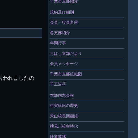
千葉市支部紹介
規約及び細則
会員・役員名簿
各支部紹介
年間行事
ちばし支部だより
会員メッセージ
千葉市支部組織図
言われましたの
千工沿革
本部同窓会報
生実移転の歴史
景山校長回顧録
検見川校舎時代
鉄道連隊