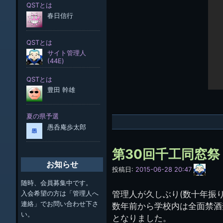
第30回千工同窓祭
お知らせ
サ
投稿日:
2015-06-28 20:47
イ
随時、会員募集中です。
ト
管
管理人が久しぶり(数十年振
入会希望の方は「管理人へ
理
連絡」でお問い合わせ下さ
数年前から学校内は全面禁酒
人
い。
(44E)
となりました。