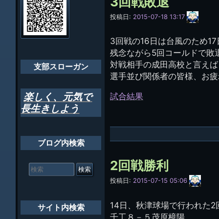
3回戦敗退
ビ
千葉市支部組織
サ
投稿日:
2015-07-18 13:17
ゲ
イ
ちばし支部だよ
ト
ー
管
3回戦の16日は台風のため1
理
年間行事
シ
残念ながら5回コールドで敗
人
(44E)
対戦相手の成田高校と言えば
会員メッセー
支部スローガン
ョ
選手並び関係者の皆様、お疲
ン
試合結果
楽しく、元気で
長生きしよう
ブログ内検索
検
2回戦勝利
索
サ
対
投稿日:
2015-07-15 05:06
イ
象:
ト
管
14日、秋津球場で行われた
サイト内検索
理
千工８－５茂原樟陽
人