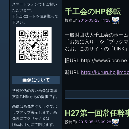
スマートフォンでもご覧い
千工会のHP移転
ただけます。
下記QRコードを読み取って
サ
投稿日:
2015-05-28 14:28
下さい。
イ
ト
管
一般財団法人千工会のホーム
理
「お気に入り」や「ブックマ
人
(44E)
なお、このサイトの「LINK
旧URL http://www5.ocn.ne.j
新URL
http://kururuhp.jimd
画像について
学校関係の古い画像は南総
支部T.H氏からの提供です。
画像は画像内クリックでポ
H27第一回常任幹
ップアップ表示します。画
像外にてクリック又は
サ
投稿日:
2015-05-23 09:28
[Esc]or[×]にて閉じます。
イ