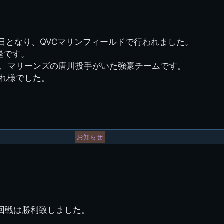
図
景山校長回顧録
周年写真
応援歌
35周年
県立千葉工業学校
君待橋と
県立千葉工業学校検
応援歌(検見川時代)
り
検見川校舎時代
生実校舎以前
寒川校舎時代
40周年
吹奏楽部
見川校歌
第一応援歌
7日となり、QVCマリンフィールドで行われました。
財団法人千工会
生実校舎以降
千葉商業学校時代
生実校舎の建設
50周年
旧西支部会
津田沼校歌
退です。
第二応援歌
にし
、マリーンズの唐川投手がいた強豪チームです。
ジ
鉄道連隊
昭和18年卒業アル
生実移転
60周年
生実校歌
れ様でした。
バム
第三応援歌
生実移転落成式典
70周年
栗林氏所蔵
千工マーチ
80周年の本校
生実初期
津田沼最後の体育祭
2008千工マーチ記
生実初期の行事
と文化祭
念演奏会
お知らせ
生実初期の文化祭
S42.3卒業記念ソノ
シート
生実校舎初期の実習
これから音頭
200601雪景色
2008.08 生実校舎
2回戦は勝利致しました。