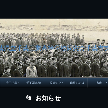
コ
Skip
Skip
Skip
Skip
Skip
Skip
Skip
Skip
Skip
Skip
Skip
Skip
Skip
Skip
Skip
Skip
ン
to
to
to
to
to
to
to
to
to
to
to
to
to
to
to
to
テ
BLOCK-
BLOCK-
TEXT-
SEARCH-
BLOCK-
WGS_WIDGET-
RECENT-
RECENT-
TEXT-
TEXT-
CATEGORIES-
ARCHIVES-
META-
CALENDAR-
SIMPLE-
PAGES-
ン
15
17
17
5
8
2
POSTS-
COMMENTS-
3
8
6
2
2
5
LINKS-
3
ツ
2
2
8
へ
ス
キ
ッ
プ
葉県立千葉工業高等学校同窓会千葉市
千工沿革
千工写真館
校歌紹介
母校記念碑
書庫
70周年DVD
卒業アルバム
CD紹介
本部同窓
お知らせ
簿
生実移転の歴史
歴代校長
校歌
市立千葉工業学校回
ハイキ
想歌