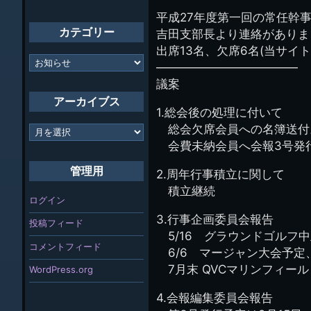
ト
管
平成27年度第一回の常任幹
理
カテゴリー
吉田支部長より連絡がありま
人
(44E)
出席13名、欠席6名(当サイ
カ
————————————
テ
議案
ゴ
リ
アーカイブス
ー
1.総会後の処理に付いて
ア
総会欠席会員への名簿送付
ー
会費未納会員へ会報3号発
カ
イ
管理用
2.周年行事積立に関して
ブ
積立継続
ス
ログイン
3.行事企画委員会報告
投稿フィード
5/16 グラウンドゴルフ
コメントフィード
6/6 マージャン大会予定、
7月末 QVCマリンフィール
WordPress.org
4.会報編集委員会報告