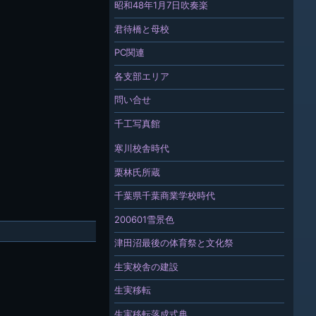
昭和48年1月7日吹奏楽
君待橋と母校
PC関連
各支部エリア
問い合せ
千工写真館
寒川校舎時代
栗林氏所蔵
千葉県千葉商業学校時代
200601雪景色
津田沼最後の体育祭と文化祭
生実校舎の建設
生実移転
生実移転落成式典