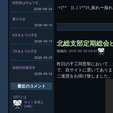
同窓祭は中止です。
ヾ(^^ゞ))..( ｼ^^)ﾂ_振れ
2026-06-24
夏の大会
2026-06-12
8月末までの予定
北総支部定期総会
2026-06-12
サ
投稿日:
2015-06-29 04:57
7月末までの予定
イ
2026-05-25
ト
管
昨日の千工同窓祭において、
理
加曽利貝塚見学
で、自サイトに置いてありまし
人
2026-05-13
(44E)
ご迷惑をお掛け致しました。
最近のコメント