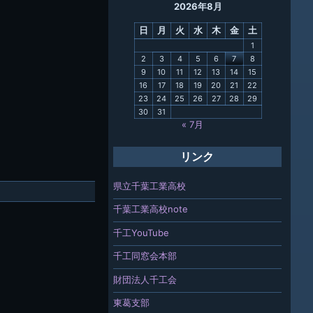
2026年8月
母校
日
月
火
水
木
金
土
関連
1
2
3
4
5
6
7
8
報「ちば
9
10
11
12
13
14
15
」
16
17
18
19
20
21
22
23
24
25
26
27
28
29
30
31
« 7月
リンク
県立千葉工業高校
千葉工業高校note
千工YouTube
千工同窓会本部
財団法人千工会
東葛支部