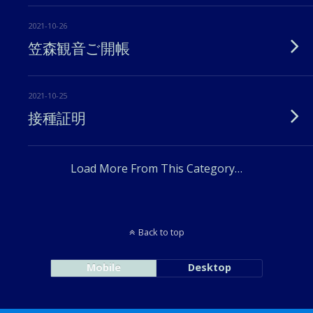
2021-10-26
笠森観音ご開帳
2021-10-25
接種証明
Load More From This Category…
Back to top
Mobile
Desktop