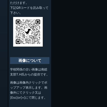
ただけます。
下記QRコードを読み取って
下さい。
画像について
学校関係の古い画像は南総
支部T.H氏からの提供です。
画像は画像内クリックでポ
ップアップ表示します。画
像外にてクリック又は
[Esc]or[×]にて閉じます。