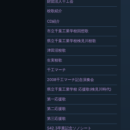
財団法人千工会
校歌紹介
CD紹介
市立千葉工業学校回想歌
県立千葉工業学校検見川校歌
津田沼校歌
生実校歌
千工マーチ
2008千工マーチ記念演奏会
県立千葉工業学校 応援歌(検見川時代)
第一応援歌
第二応援歌
第三応援歌
S42.3卒業記念ソノシート