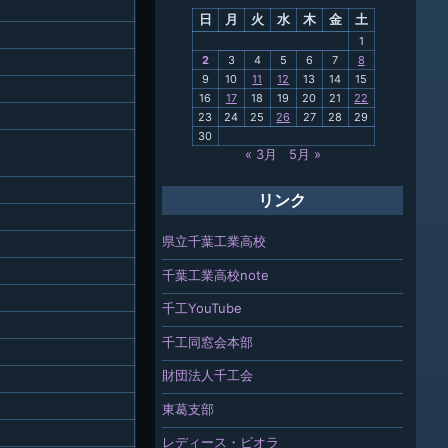
日
月
火
水
木
金
土
関連
1
2
3
4
5
6
7
8
報「ちば
9
10
11
12
13
14
15
」
16
17
18
19
20
21
22
23
24
25
26
27
28
29
30
« 3月
5月 »
リンク
県立千葉工業高校
千葉工業高校note
千工YouTube
千工同窓会本部
財団法人千工会
東葛支部
レディース・ビオラ