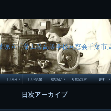
コ
Skip
Skip
Skip
Skip
Skip
Skip
Skip
Skip
Skip
Skip
Skip
Skip
Skip
Skip
Skip
Skip
ン
to
to
to
to
to
to
to
to
to
to
to
to
to
to
to
to
テ
BLOCK-
BLOCK-
TEXT-
SEARCH-
BLOCK-
WGS_WIDGET-
RECENT-
RECENT-
TEXT-
TEXT-
CATEGORIES-
ARCHIVES-
META-
CALENDAR-
SIMPLE-
PAGES-
ン
15
17
17
5
8
2
POSTS-
COMMENTS-
3
8
6
2
2
5
LINKS-
3
ツ
2
2
8
へ
ス
キ
ッ
葉県立千葉工業高等学校同窓会千葉市
プ
千工沿革
千工写真館
校歌紹介
母校記念碑
書庫
70周年DVD
卒業アルバム
CD紹介
本部同窓
日次アーカイブ
簿
生実移転の歴史
歴代校長
校歌
市立千葉工業学校回
ハイキ
想歌
図
景山校長回顧録
周年写真
応援歌
35周年
県立千葉工業学校
君待橋と