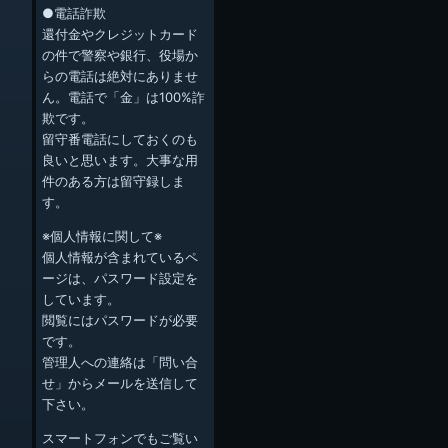
●電話詐欺
還付金やクレジットカード
の件で警察や銀行、役場か
らの電話は絶対にありませ
ん。電話で「金」は100%詐
欺です。
留守番電話にしておくのも
良いと思います。大事な用
件のある方は留守録しま
す。
※個人情報に関して※
個人情報が含まれているペ
ージは、パスワード設定を
しています。
閲覧にはパスワードが必要
です。
管理人への連絡は「問い合
せ」からメールを送信して
下さい。
スマートフォンでもご覧い