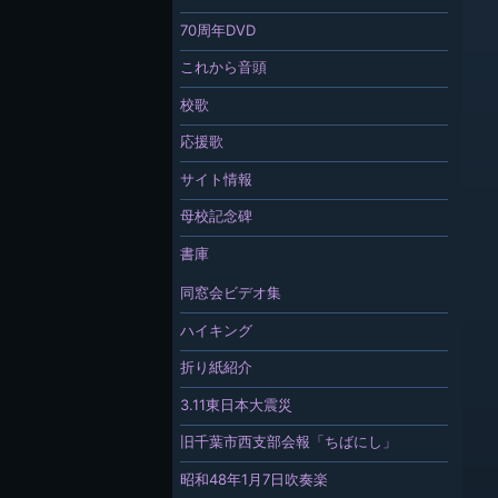
70周年DVD
これから音頭
校歌
応援歌
サイト情報
母校記念碑
書庫
同窓会ビデオ集
ハイキング
折り紙紹介
3.11東日本大震災
旧千葉市西支部会報「ちばにし」
昭和48年1月7日吹奏楽