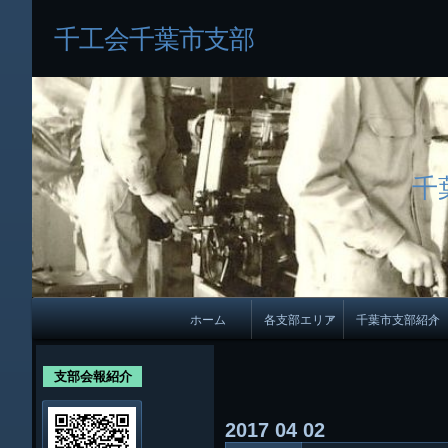
千工会千葉市支部
千
メ
ホーム
各支部エリア
千葉市支部紹介
イ
各支部紹介
規約及び細則
ン
支部会報紹介
会員・役員名
ナ
2017
04
02
ビ
千葉市支部組織