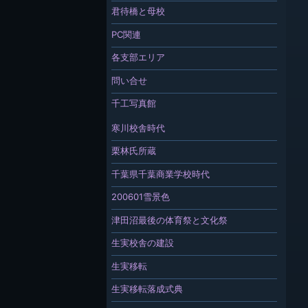
君待橋と母校
PC関連
各支部エリア
問い合せ
千工写真館
寒川校舎時代
栗林氏所蔵
千葉県千葉商業学校時代
200601雪景色
津田沼最後の体育祭と文化祭
生実校舎の建設
生実移転
生実移転落成式典