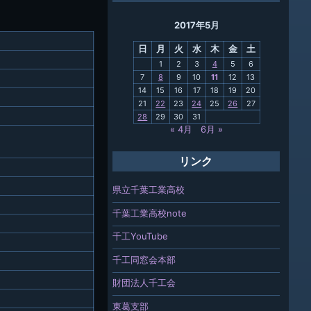
ング
2017年5月
母校
日
月
火
水
木
金
土
関連
1
2
3
4
5
6
7
8
9
10
11
12
13
報「ちば
14
15
16
17
18
19
20
」
21
22
23
24
25
26
27
28
29
30
31
« 4月
6月 »
リンク
県立千葉工業高校
千葉工業高校note
千工YouTube
千工同窓会本部
財団法人千工会
東葛支部