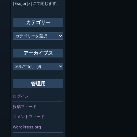
[Esc]or[×]にて閉じます。
カテゴリー
カ
テ
ゴ
リ
アーカイブス
ー
ア
ー
カ
イ
管理用
ブ
ス
ログイン
投稿フィード
コメントフィード
WordPress.org