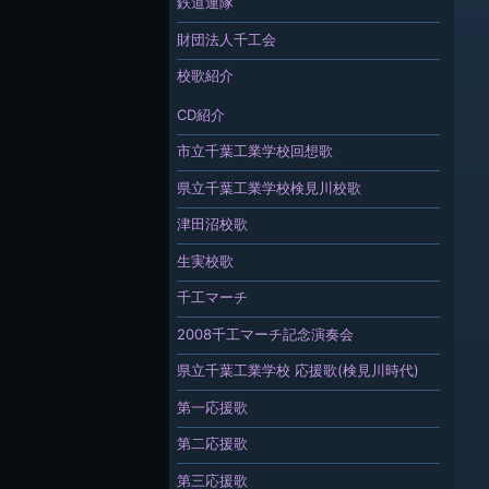
鉄道連隊
財団法人千工会
校歌紹介
CD紹介
市立千葉工業学校回想歌
県立千葉工業学校検見川校歌
津田沼校歌
生実校歌
千工マーチ
2008千工マーチ記念演奏会
県立千葉工業学校 応援歌(検見川時代)
第一応援歌
第二応援歌
第三応援歌