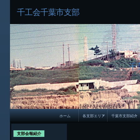
千工会千葉市支部
千
メ
ホーム
各支部エリア
千葉市支部紹介
イ
各支部紹介
規約及び細則
ン
支部会報紹介