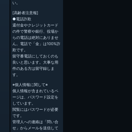
い。
[高齢者注意報]
●電話詐欺
還付金やクレジットカード
の件で警察や銀行、役場か
らの電話は絶対にありませ
ん。電話で「金」は100%詐
欺です。
留守番電話にしておくのも
良いと思います。大事な用
件のある方は留守録しま
す。
※個人情報に関して※
個人情報が含まれているペ
ージは、パスワード設定を
しています。
閲覧にはパスワードが必要
です。
管理人への連絡は「問い合
せ」からメールを送信して