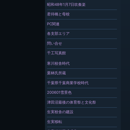
昭和48年1月7日吹奏楽
君待橋と母校
PC関連
各支部エリア
問い合せ
千工写真館
寒川校舎時代
栗林氏所蔵
千葉県千葉商業学校時代
200601雪景色
津田沼最後の体育祭と文化祭
生実校舎の建設
生実移転