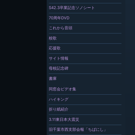
S42.3卒業記念ソノシート
70周年DVD
これから音頭
校歌
応援歌
サイト情報
母校記念碑
書庫
同窓会ビデオ集
ハイキング
折り紙紹介
3.11東日本大震災
旧千葉市西支部会報「ちばにし」