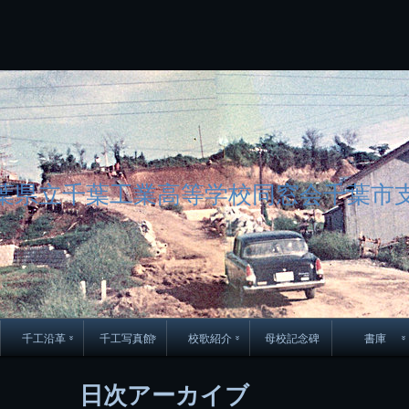
コ
Skip
Skip
Skip
Skip
Skip
Skip
Skip
Skip
Skip
Skip
Skip
Skip
Skip
Skip
Skip
Skip
ン
to
to
to
to
to
to
to
to
to
to
to
to
to
to
to
to
テ
BLOCK-
BLOCK-
TEXT-
SEARCH-
BLOCK-
WGS_WIDGET-
RECENT-
RECENT-
TEXT-
TEXT-
CATEGORIES-
ARCHIVES-
META-
CALENDAR-
SIMPLE-
PAGES-
ン
15
17
17
5
8
2
POSTS-
COMMENTS-
3
8
6
2
2
5
LINKS-
3
ツ
2
2
8
へ
ス
キ
ッ
プ
葉県立千葉工業高等学校同窓会千葉市
千工沿革
千工写真館
校歌紹介
母校記念碑
書庫
70周年DVD
卒業アルバム
CD紹介
本部同窓
日次アーカイブ