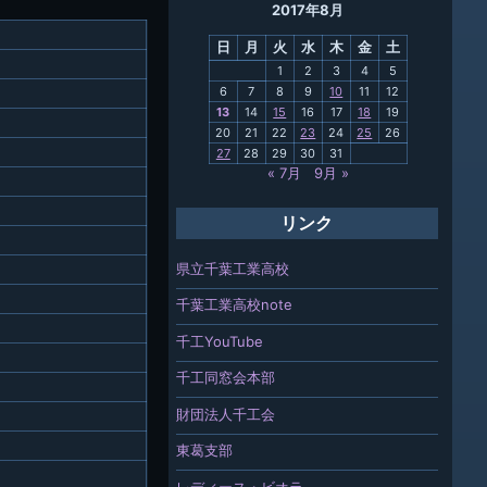
2017年8月
母校
日
月
火
水
木
金
土
関連
1
2
3
4
5
6
7
8
9
10
11
12
報「ちば
13
14
15
16
17
18
19
」
20
21
22
23
24
25
26
27
28
29
30
31
« 7月
9月 »
リンク
県立千葉工業高校
千葉工業高校note
千工YouTube
千工同窓会本部
財団法人千工会
東葛支部
レディース・ビオラ