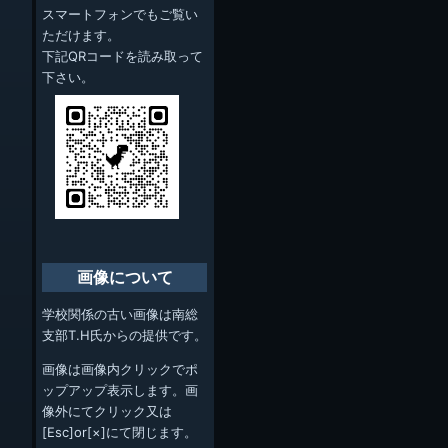
スマートフォンでもご覧い
ただけます。
下記QRコードを読み取って
下さい。
画像について
学校関係の古い画像は南総
支部T.H氏からの提供です。
画像は画像内クリックでポ
ップアップ表示します。画
像外にてクリック又は
[Esc]or[×]にて閉じます。