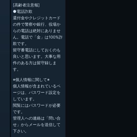
[高齢者注意報]
●電話詐欺
還付金やクレジットカード
の件で警察や銀行、役場か
らの電話は絶対にありませ
ん。電話で「金」は100%詐
欺です。
留守番電話にしておくのも
良いと思います。大事な用
件のある方は留守録しま
す。
※個人情報に関して※
個人情報が含まれているペ
ージは、パスワード設定を
しています。
閲覧にはパスワードが必要
です。
管理人への連絡は「問い合
せ」からメールを送信して
下さい。