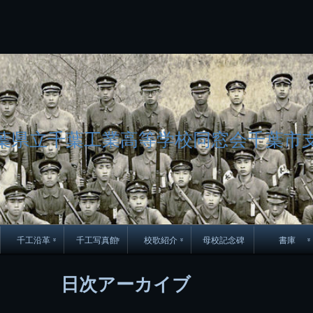
コ
Skip
Skip
Skip
Skip
Skip
Skip
Skip
Skip
Skip
Skip
Skip
Skip
Skip
Skip
Skip
Skip
ン
to
to
to
to
to
to
to
to
to
to
to
to
to
to
to
to
テ
BLOCK-
BLOCK-
TEXT-
SEARCH-
BLOCK-
WGS_WIDGET-
RECENT-
RECENT-
TEXT-
TEXT-
CATEGORIES-
ARCHIVES-
META-
CALENDAR-
SIMPLE-
PAGES-
ン
15
17
17
5
8
2
POSTS-
COMMENTS-
3
8
6
2
2
5
LINKS-
3
ツ
2
2
8
へ
ス
キ
ッ
プ
葉県立千葉工業高等学校同窓会千葉市
千工沿革
千工写真館
校歌紹介
母校記念碑
書庫
70周年DVD
卒業アルバム
CD紹介
本部同窓
日次アーカイブ
簿
生実移転の歴史
歴代校長
校歌
市立千葉工業学校回
ハイキ
想歌