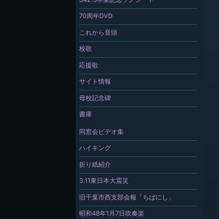
70周年DVD
これから音頭
校歌
応援歌
サイト情報
母校記念碑
書庫
同窓会ビデオ集
ハイキング
折り紙紹介
3.11東日本大震災
旧千葉市西支部会報「ちばにし」
昭和48年1月7日吹奏楽