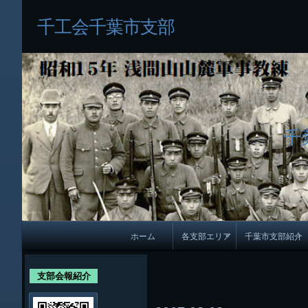
千工会千葉市支部
千
メ
ホーム
各支部エリア
千葉市支部紹介
イ
各支部紹介
規約及び細則
ン
支部会報紹介
会員・役員名
ナ