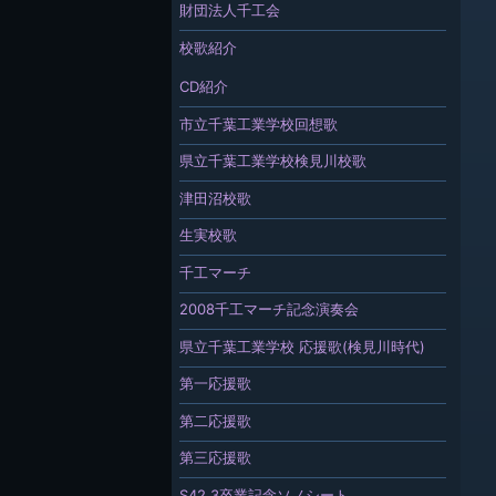
財団法人千工会
校歌紹介
CD紹介
市立千葉工業学校回想歌
県立千葉工業学校検見川校歌
津田沼校歌
生実校歌
千工マーチ
2008千工マーチ記念演奏会
県立千葉工業学校 応援歌(検見川時代)
第一応援歌
第二応援歌
第三応援歌
S42.3卒業記念ソノシート