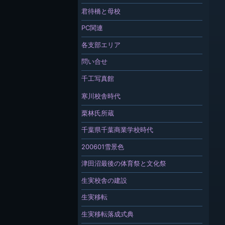
君待橋と母校
PC関連
各支部エリア
問い合せ
千工写真館
寒川校舎時代
栗林氏所蔵
千葉県千葉商業学校時代
200601雪景色
津田沼最後の体育祭と文化祭
生実校舎の建設
生実移転
生実移転落成式典