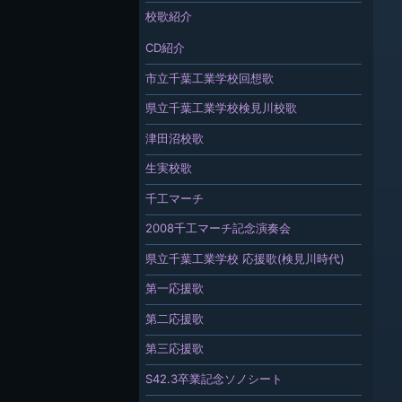
校歌紹介
CD紹介
市立千葉工業学校回想歌
県立千葉工業学校検見川校歌
津田沼校歌
生実校歌
千工マーチ
2008千工マーチ記念演奏会
県立千葉工業学校 応援歌(検見川時代)
第一応援歌
第二応援歌
第三応援歌
S42.3卒業記念ソノシート