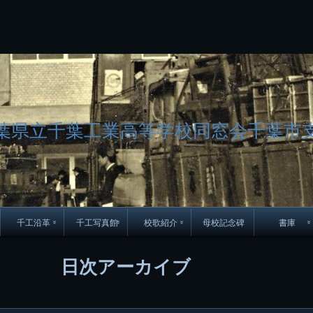
コ
Skip
Skip
Skip
Skip
Skip
Skip
Skip
Skip
Skip
Skip
Skip
Skip
Skip
Skip
Skip
Skip
ン
to
to
to
to
to
to
to
to
to
to
to
to
to
to
to
to
テ
BLOCK-
BLOCK-
TEXT-
SEARCH-
BLOCK-
WGS_WIDGET-
RECENT-
RECENT-
TEXT-
TEXT-
CATEGORIES-
ARCHIVES-
META-
CALENDAR-
SIMPLE-
PAGES-
ン
15
17
17
5
8
2
POSTS-
COMMENTS-
3
8
6
2
2
5
LINKS-
3
ツ
2
2
8
へ
ス
キ
ッ
葉県立千葉工業高等学校同窓会千葉市
プ
千工沿革
千工写真館
校歌紹介
母校記念碑
書庫
70周年DVD
卒業アルバム
CD紹介
本部同窓
日次アーカイブ
簿
生実移転の歴史
歴代校長
校歌
市立千葉工業学校回
ハイキ
想歌
図
景山校長回顧録
周年写真
応援歌
35周年
県立千葉工業学校
君待橋と