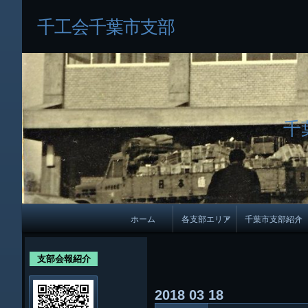
千工会千葉市支部
千
メ
ホーム
各支部エリア
千葉市支部紹介
イ
各支部紹介
規約及び細則
ン
支部会報紹介
会員・役員名
ナ
2018
03
18
ビ
千葉市支部組織