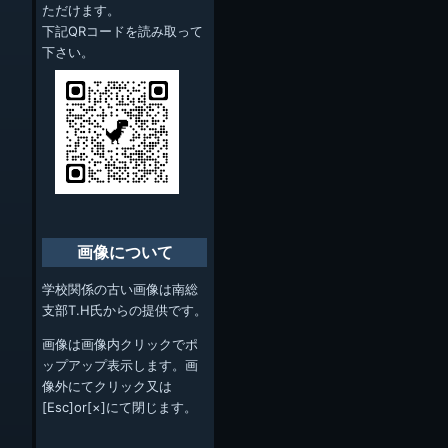
ただけます。
下記QRコードを読み取って
下さい。
画像について
学校関係の古い画像は南総
支部T.H氏からの提供です。
画像は画像内クリックでポ
ップアップ表示します。画
像外にてクリック又は
[Esc]or[×]にて閉じます。