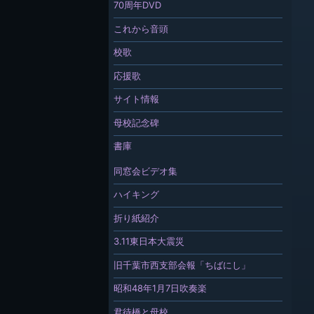
70周年DVD
これから音頭
校歌
応援歌
サイト情報
母校記念碑
書庫
同窓会ビデオ集
ハイキング
折り紙紹介
3.11東日本大震災
旧千葉市西支部会報「ちばにし」
昭和48年1月7日吹奏楽
君待橋と母校