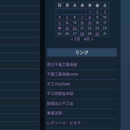
日
月
火
水
木
金
土
関連
1
2
3
4
5
6
7
8
9
10
報「ちば
11
12
13
14
15
16
17
」
18
19
20
21
22
23
24
25
26
27
28
29
30
31
« 2月
4月 »
リンク
県立千葉工業高校
千葉工業高校note
千工YouTube
千工同窓会本部
財団法人千工会
東葛支部
レディース・ビオラ