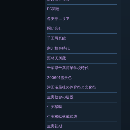
PC関連
各支部エリア
問い合せ
千工写真館
寒川校舎時代
栗林氏所蔵
千葉県千葉商業学校時代
200601雪景色
津田沼最後の体育祭と文化祭
生実校舎の建設
生実移転
生実移転落成式典
生実初期