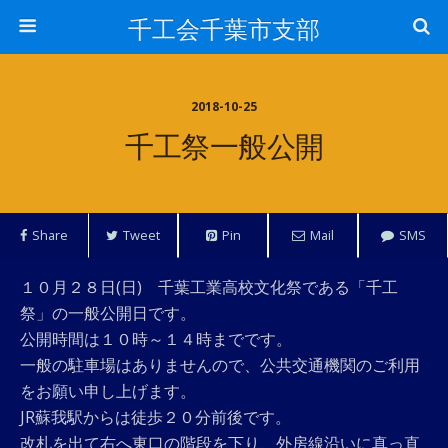
千工会千葉市支部
2018-10-25
千工祭一般公開
Share
Tweet
Pin
Mail
SMS
１０月２８日(日) 千葉工業高校文化祭である「千工
祭」の一般公開日です。
公開時間は１０時～１４時までです。
一般の駐車場はありませんので、公共交通機関のご利用
をお願い申し上げます。
JR蘇我駅からは徒歩２０分前後です。
改札を出て右へ東口の階段を下り、外房線沿いに真っ直