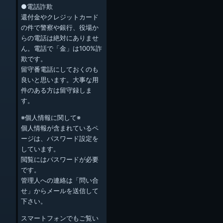
●電話詐欺
還付金やクレジットカード
の件で警察や銀行、役場か
らの電話は絶対にありませ
ん。電話で「金」は100%詐
欺です。
留守番電話にしておくのも
良いと思います。大事な用
件のある方は留守録しま
す。
※個人情報に関して※
個人情報が含まれているペ
ージは、パスワード設定を
しています。
閲覧にはパスワードが必要
です。
管理人への連絡は「問い合
せ」からメールを送信して
下さい。
スマートフォンでもご覧い