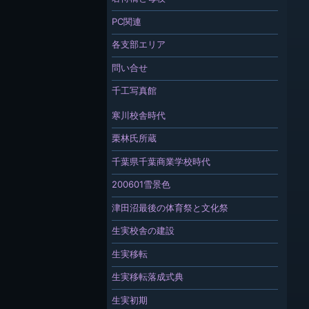
PC関連
各支部エリア
問い合せ
千工写真館
寒川校舎時代
栗林氏所蔵
千葉県千葉商業学校時代
200601雪景色
津田沼最後の体育祭と文化祭
生実校舎の建設
生実移転
生実移転落成式典
生実初期