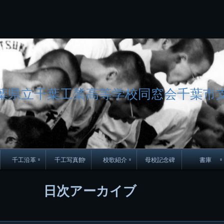
コ
Skip
Skip
Skip
Skip
Skip
Skip
Skip
Skip
Skip
Skip
Skip
Skip
Skip
Skip
Skip
Skip
ン
to
to
to
to
to
to
to
to
to
to
to
to
to
to
to
to
テ
BLOCK-
BLOCK-
TEXT-
SEARCH-
BLOCK-
WGS_WIDGET-
RECENT-
RECENT-
TEXT-
TEXT-
CATEGORIES-
ARCHIVES-
META-
CALENDAR-
SIMPLE-
PAGES-
ン
15
17
17
5
8
2
POSTS-
COMMENTS-
3
8
6
2
2
5
LINKS-
3
ツ
2
2
8
へ
ス
キ
ッ
葉県立千葉工業高等学校同窓会千葉市
プ
千工沿革
千工写真館
校歌紹介
母校記念碑
書庫
70周年DVD
卒業アルバム
CD紹介
本部同窓
日次アーカイブ
簿
生実移転の歴史
歴代校長
校歌
市立千葉工業学校回
ハイキ
想歌
図
景山校長回顧録
周年写真
応援歌
35周年
県立千葉工業学校
君待橋と