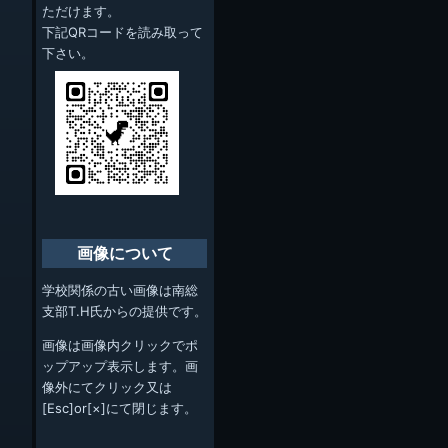
ただけます。
下記QRコードを読み取って
下さい。
画像について
学校関係の古い画像は南総
支部T.H氏からの提供です。
画像は画像内クリックでポ
ップアップ表示します。画
像外にてクリック又は
[Esc]or[×]にて閉じます。