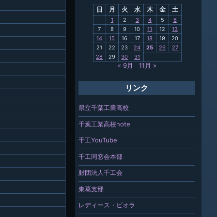
日
月
火
水
木
金
土
関連
1
2
3
4
5
6
7
8
9
10
11
12
13
報「ちば
14
15
16
17
18
19
20
」
21
22
23
24
25
26
27
28
29
30
31
« 9月
11月 »
リンク
県立千葉工業高校
千葉工業高校note
千工YouTube
千工同窓会本部
財団法人千工会
東葛支部
レディース・ビオラ