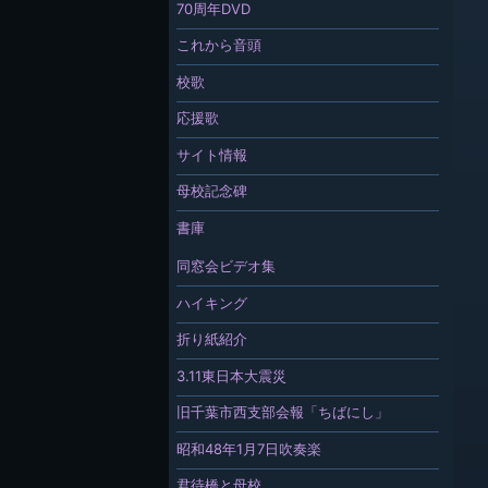
70周年DVD
これから音頭
校歌
応援歌
サイト情報
母校記念碑
書庫
同窓会ビデオ集
ハイキング
折り紙紹介
3.11東日本大震災
旧千葉市西支部会報「ちばにし」
昭和48年1月7日吹奏楽
君待橋と母校