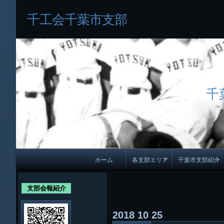
千工会千葉市支部
千
メ
ホーム
各支部エリア
千葉市支部紹介
イ
各支部紹介
規約及び細則
ン
支部会報紹介
会員・役員名
ナ
2018
10
25
ビ
千葉市支部組織