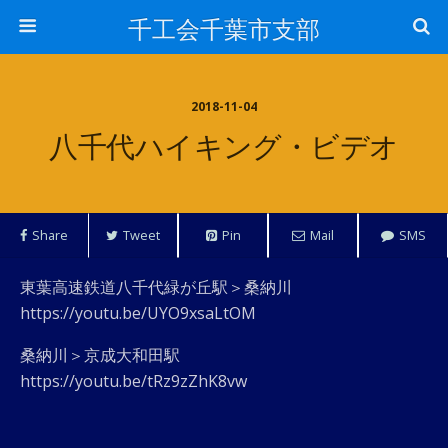
千工会千葉市支部
2018-11-04
八千代ハイキング・ビデオ
Share
Tweet
Pin
Mail
SMS
東葉高速鉄道八千代緑が丘駅＞桑納川
https://youtu.be/UYO9xsaLtOM
桑納川＞京成大和田駅
https://youtu.be/tRz9zZhK8vw