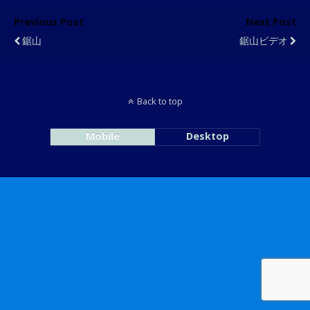
Previous Post
Next Post
鋸山
鋸山ビデオ
Back to top
Mobile
Desktop