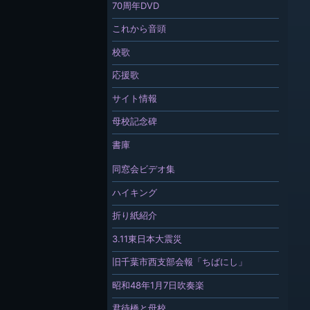
70周年DVD
これから音頭
校歌
応援歌
サイト情報
母校記念碑
書庫
同窓会ビデオ集
ハイキング
折り紙紹介
3.11東日本大震災
旧千葉市西支部会報「ちばにし」
昭和48年1月7日吹奏楽
君待橋と母校