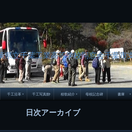
コ
Skip
Skip
Skip
Skip
Skip
Skip
Skip
Skip
Skip
Skip
Skip
Skip
Skip
Skip
Skip
Skip
ン
to
to
to
to
to
to
to
to
to
to
to
to
to
to
to
to
テ
BLOCK-
BLOCK-
TEXT-
SEARCH-
BLOCK-
WGS_WIDGET-
RECENT-
RECENT-
TEXT-
TEXT-
CATEGORIES-
ARCHIVES-
META-
CALENDAR-
SIMPLE-
PAGES-
ン
15
17
17
5
8
2
POSTS-
COMMENTS-
3
8
6
2
2
5
LINKS-
3
ツ
2
2
8
へ
ス
キ
ッ
葉県立千葉工業高等学校同窓会千葉市
プ
千工沿革
千工写真館
校歌紹介
母校記念碑
書庫
70周年DVD
卒業アルバム
CD紹介
本部同窓
日次アーカイブ
簿
生実移転の歴史
歴代校長
校歌
市立千葉工業学校回
ハイキ
想歌
図
景山校長回顧録
周年写真
応援歌
35周年
県立千葉工業学校
君待橋と