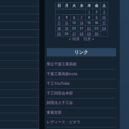
日
月
火
水
木
金
土
関連
1
2
3
4
5
6
7
8
9
10
報「ちば
11
12
13
14
15
16
17
」
18
19
20
21
22
23
24
25
26
27
28
29
30
« 10月
12月 »
リンク
県立千葉工業高校
千葉工業高校note
千工YouTube
千工同窓会本部
財団法人千工会
東葛支部
レディース・ビオラ