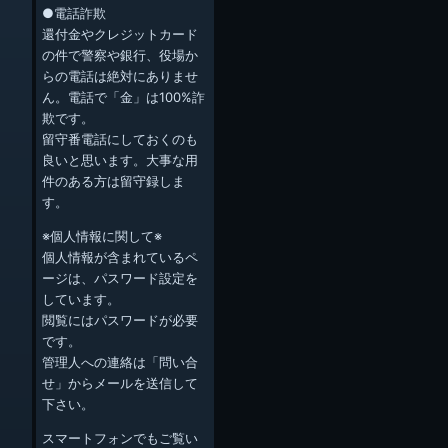
●電話詐欺
還付金やクレジットカード
の件で警察や銀行、役場か
らの電話は絶対にありませ
ん。電話で「金」は100%詐
欺です。
留守番電話にしておくのも
良いと思います。大事な用
件のある方は留守録しま
す。
※個人情報に関して※
個人情報が含まれているペ
ージは、パスワード設定を
しています。
閲覧にはパスワードが必要
です。
管理人への連絡は「問い合
せ」からメールを送信して
下さい。
スマートフォンでもご覧い