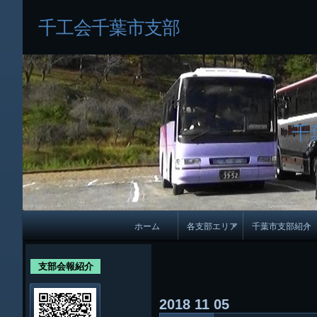
千工会千葉市支部
千
メ
ホーム
各支部エリア
千葉市支部紹介
イ
各支部紹介
規約及び細則
ン
支部会報紹介
会員・役員名
ナ
2018
11
05
ビ
千葉市支部組織