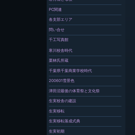
PC関連
各支部エリア
問い合せ
千工写真館
寒川校舎時代
栗林氏所蔵
千葉県千葉商業学校時代
200601雪景色
津田沼最後の体育祭と文化祭
生実校舎の建設
生実移転
生実移転落成式典
生実初期