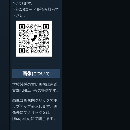
ただけます。
下記QRコードを読み取って
下さい。
画像について
学校関係の古い画像は南総
支部T.H氏からの提供です。
画像は画像内クリックでポ
ップアップ表示します。画
像外にてクリック又は
[Esc]or[×]にて閉じます。