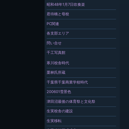
昭和48年1月7日吹奏楽
君待橋と母校
PC関連
各支部エリア
問い合せ
千工写真館
寒川校舎時代
栗林氏所蔵
千葉県千葉商業学校時代
200601雪景色
津田沼最後の体育祭と文化祭
生実校舎の建設
生実移転