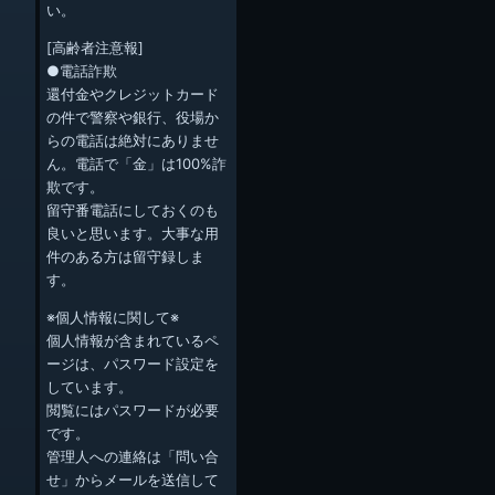
い。
[高齢者注意報]
●電話詐欺
還付金やクレジットカード
の件で警察や銀行、役場か
らの電話は絶対にありませ
ん。電話で「金」は100%詐
欺です。
留守番電話にしておくのも
良いと思います。大事な用
件のある方は留守録しま
す。
※個人情報に関して※
個人情報が含まれているペ
ージは、パスワード設定を
しています。
閲覧にはパスワードが必要
です。
管理人への連絡は「問い合
せ」からメールを送信して