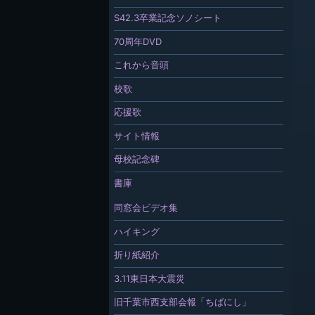
S42.3卒業記念ソノシート
70周年DVD
これから音頭
校歌
応援歌
サイト情報
母校記念碑
書庫
同窓会ビデオ集
ハイキング
折り紙紹介
3.11東日本大震災
旧千葉市西支部会報「ちばにし」