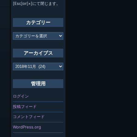
[Esc]or[×]にて閉じます。
カテゴリー
カ
テ
ゴ
リ
アーカイブス
ー
ア
ー
カ
イ
管理用
ブ
ス
ログイン
投稿フィード
コメントフィード
WordPress.org