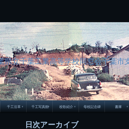
コ
Skip
Skip
Skip
Skip
Skip
Skip
Skip
Skip
Skip
Skip
Skip
Skip
Skip
Skip
Skip
Skip
ン
to
to
to
to
to
to
to
to
to
to
to
to
to
to
to
to
テ
BLOCK-
BLOCK-
TEXT-
SEARCH-
BLOCK-
WGS_WIDGET-
RECENT-
RECENT-
TEXT-
TEXT-
CATEGORIES-
ARCHIVES-
META-
CALENDAR-
SIMPLE-
PAGES-
ン
15
17
17
5
8
2
POSTS-
COMMENTS-
3
8
6
2
2
5
LINKS-
3
ツ
2
2
8
へ
ス
キ
ッ
プ
葉県立千葉工業高等学校同窓会千葉市
千工沿革
千工写真館
校歌紹介
母校記念碑
書庫
70周年DVD
卒業アルバム
CD紹介
本部同窓
日次アーカイブ