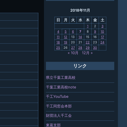
ング
2018年11月
母校
日
月
火
水
木
金
土
関連
1
2
3
4
5
6
7
8
9
10
報「ちば
11
12
13
14
15
16
17
」
18
19
20
21
22
23
24
25
26
27
28
29
30
« 10月
12月 »
リンク
県立千葉工業高校
千葉工業高校note
千工YouTube
千工同窓会本部
財団法人千工会
東葛支部