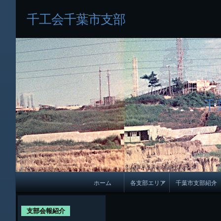
千工会千葉市支部
千
メ
ホーム
各支部エリア
千葉市支部紹介
イ
各支部紹介
規約及び細則
ン
支部会報紹介