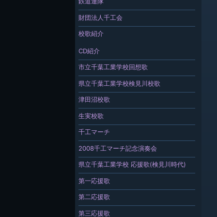
鉄道連隊
財団法人千工会
校歌紹介
CD紹介
市立千葉工業学校回想歌
県立千葉工業学校検見川校歌
津田沼校歌
生実校歌
千工マーチ
2008千工マーチ記念演奏会
県立千葉工業学校 応援歌(検見川時代)
第一応援歌
第二応援歌
第三応援歌