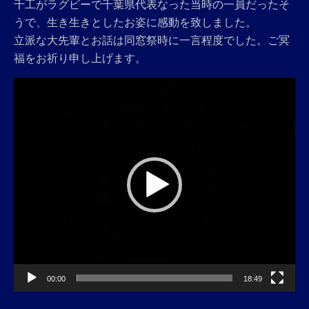
千工がラグビーで千葉県代表なった当時の一員だったそ
うで、生き生きとしたお姿に感動を致しました。
立派な大先輩とお話は同窓祭時に一言程度でした。ご冥
福をお祈り申し上げます。
動
画
プ
レ
ー
ヤ
ー
00:00
18:49