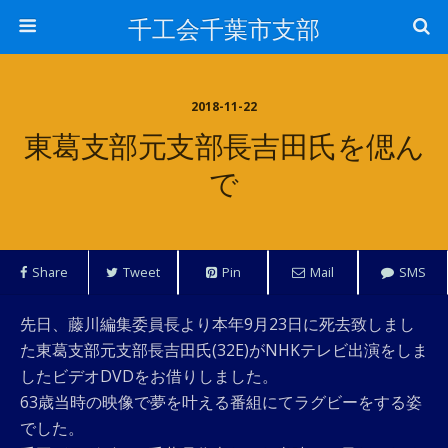
千工会千葉市支部
2018-11-22
東葛支部元支部長吉田氏を偲ん
で
Share
Tweet
Pin
Mail
SMS
先日、藤川編集委員長より本年9月23日に死去致しまし
た東葛支部元支部長吉田氏(32E)がNHKテレビ出演をしま
したビデオDVDをお借りしました。
63歳当時の映像で夢を叶える番組にてラグビーをする姿
でした。