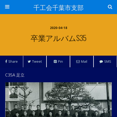
千工会千葉市支部
2020-04-18
卒業アルバムS35
Share
Tweet
Pin
Mail
SMS
C35A 足立