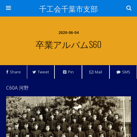
千工会千葉市支部
2020-06-04
卒業アルバムS60
Share
Tweet
Pin
Mail
SMS
C60A 河野