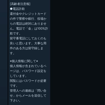
[高齢者注意報]
●電話詐欺
還付金やクレジットカード
の件で警察や銀行、役場か
らの電話は絶対にありませ
ん。電話で「金」は100%詐
欺です。
留守番電話にしておくのも
良いと思います。大事な用
件のある方は留守録しま
す。
※個人情報に関して※
個人情報が含まれているペ
ージは、パスワード設定を
しています。
閲覧にはパスワードが必要
です。
管理人への連絡は「問い合
せ」からメールを送信して
下さい。