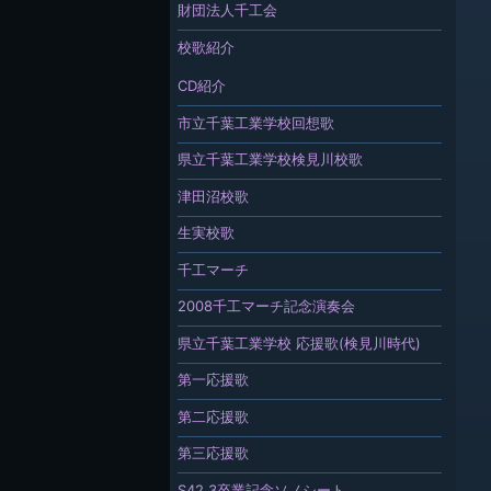
財団法人千工会
校歌紹介
CD紹介
市立千葉工業学校回想歌
県立千葉工業学校検見川校歌
津田沼校歌
生実校歌
千工マーチ
2008千工マーチ記念演奏会
県立千葉工業学校 応援歌(検見川時代)
第一応援歌
第二応援歌
第三応援歌
S42.3卒業記念ソノシート