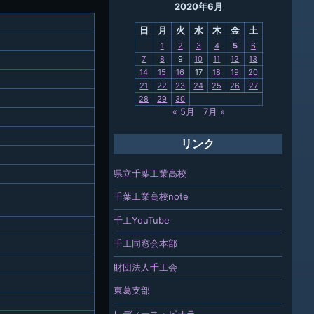
2020年6月
母校
日
月
火
水
木
金
土
関連
1
2
3
4
5
6
7
8
9
10
11
12
13
報「ちば
14
15
16
17
18
19
20
」
21
22
23
24
25
26
27
28
29
30
« 5月
7月 »
リンク
県立千葉工業高校
千葉工業高校note
千工YouTube
千工同窓会本部
財団法人千工会
東葛支部
レディース・ビオラ