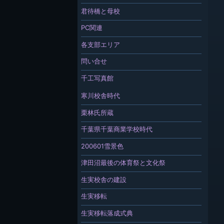
君待橋と母校
PC関連
各支部エリア
問い合せ
千工写真館
寒川校舎時代
栗林氏所蔵
千葉県千葉商業学校時代
200601雪景色
津田沼最後の体育祭と文化祭
生実校舎の建設
生実移転
生実移転落成式典