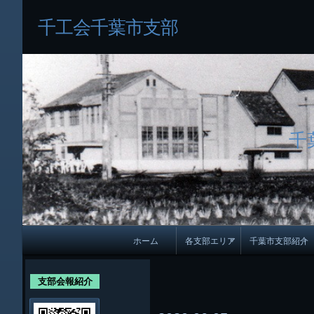
千工会千葉市支部
千
メ
ホーム
各支部エリア
千葉市支部紹介
イ
各支部紹介
規約及び細則
ン
支部会報紹介
会員・役員名
ナ