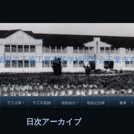
コ
Skip
Skip
Skip
Skip
Skip
Skip
Skip
Skip
Skip
Skip
Skip
Skip
Skip
Skip
Skip
Skip
ン
to
to
to
to
to
to
to
to
to
to
to
to
to
to
to
to
テ
BLOCK-
BLOCK-
TEXT-
SEARCH-
BLOCK-
WGS_WIDGET-
RECENT-
RECENT-
TEXT-
TEXT-
CATEGORIES-
ARCHIVES-
META-
CALENDAR-
SIMPLE-
PAGES-
ン
15
17
17
5
8
2
POSTS-
COMMENTS-
3
8
6
2
2
5
LINKS-
3
ツ
2
2
8
へ
ス
キ
ッ
プ
葉県立千葉工業高等学校同窓会千葉市
千工沿革
千工写真館
校歌紹介
母校記念碑
書庫
70周年DVD
卒業アルバム
CD紹介
本部同窓
日次アーカイブ
簿
生実移転の歴史
歴代校長
校歌
市立千葉工業学校回
ハイキ
想歌