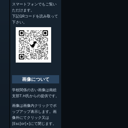
スマートフォンでもご覧い
ただけます。
下記QRコードを読み取って
下さい。
画像について
学校関係の古い画像は南総
支部T.H氏からの提供です。
画像は画像内クリックでポ
ップアップ表示します。画
像外にてクリック又は
[Esc]or[×]にて閉じます。