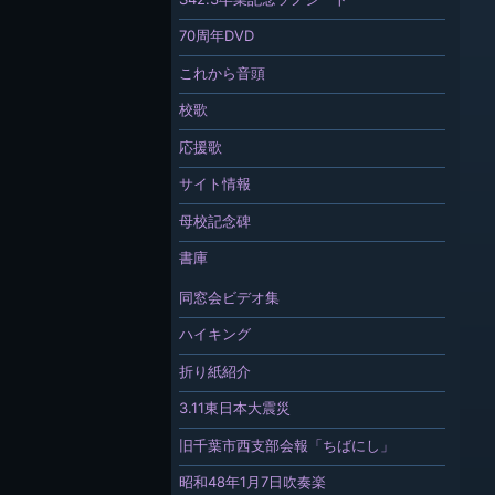
70周年DVD
これから音頭
校歌
応援歌
サイト情報
母校記念碑
書庫
同窓会ビデオ集
ハイキング
折り紙紹介
3.11東日本大震災
旧千葉市西支部会報「ちばにし」
昭和48年1月7日吹奏楽