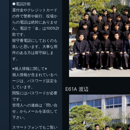
●電話詐欺
還付金やクレジットカード
の件で警察や銀行、役場か
らの電話は絶対にありませ
ん。電話で「金」は100%詐
欺です。
留守番電話にしておくのも
良いと思います。大事な用
件のある方は留守録しま
す。
※個人情報に関して※
個人情報が含まれているペ
ージは、パスワード設定を
しています。
E61A 渡辺
閲覧にはパスワードが必要
です。
管理人への連絡は「問い合
せ」からメールを送信して
下さい。
スマートフォンでもご覧い