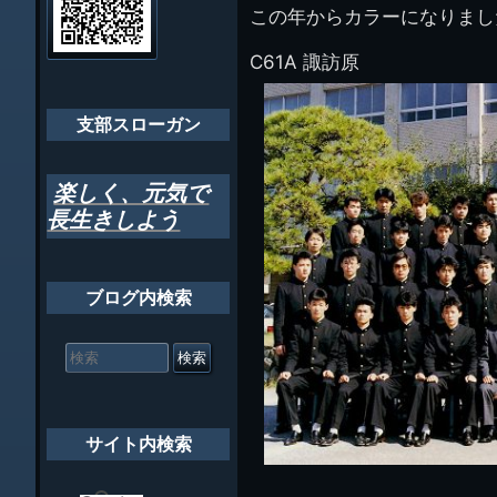
管
この年からカラーになりまし
ゲ
理
ちばし支部だよ
人
ー
C61A 諏訪原
(44E)
年間行事
シ
会員メッセー
支部スローガン
ョ
ン
楽しく、元気で
長生きしよう
ブログ内検索
検
索
対
象:
サイト内検索