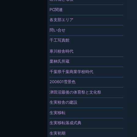
PC関連
各支部エリア
問い合せ
千工写真館
寒川校舎時代
栗林氏所蔵
千葉県千葉商業学校時代
200601雪景色
津田沼最後の体育祭と文化祭
生実校舎の建設
生実移転
生実移転落成式典
生実初期