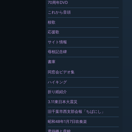
70周年DVD
これから音頭
校歌
応援歌
サイト情報
母校記念碑
書庫
同窓会ビデオ集
ハイキング
折り紙紹介
3.11東日本大震災
旧千葉市西支部会報「ちばにし」
昭和48年1月7日吹奏楽
君待橋と母校