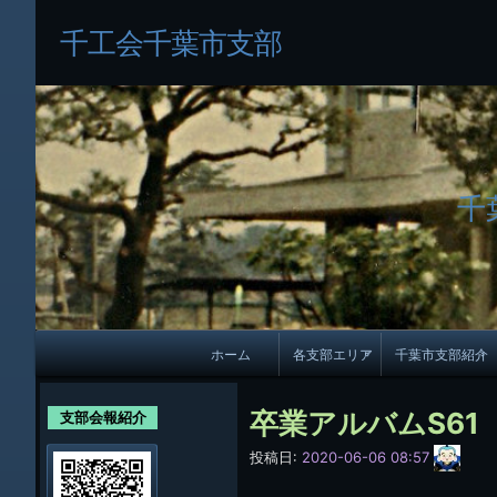
千工会千葉市支部
千
メ
ホーム
各支部エリア
千葉市支部紹介
イ
各支部紹介
規約及び細則
ン
卒業アルバムS61
支部会報紹介
会員・役員名
ナ
サ
投稿日:
2020-06-06 08:57
イ
ビ
千葉市支部組織
ト