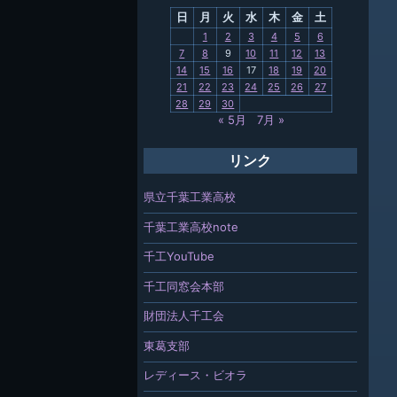
日
月
火
水
木
金
土
関連
1
2
3
4
5
6
7
8
9
10
11
12
13
報「ちば
14
15
16
17
18
19
20
」
21
22
23
24
25
26
27
28
29
30
« 5月
7月 »
リンク
県立千葉工業高校
千葉工業高校note
千工YouTube
千工同窓会本部
財団法人千工会
東葛支部
レディース・ビオラ