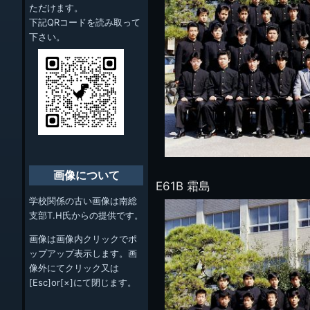
ただけます。
下記QRコードを読み取って
下さい。
画像について
E61B 霜島
学校関係の古い画像は南総
支部T.H氏からの提供です。
画像は画像内クリックでポ
ップアップ表示します。画
像外にてクリック又は
[Esc]or[×]にて閉じます。