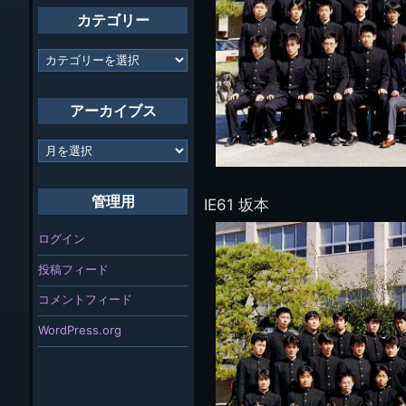
カテゴリー
カ
テ
ゴ
リ
アーカイブス
ー
ア
ー
カ
イ
管理用
IE61 坂本
ブ
ス
ログイン
投稿フィード
コメントフィード
WordPress.org