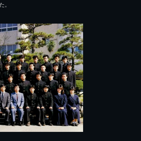
た。
県立千葉工業学校検
応援歌(検見川時代)
り
検見川校舎時代
生実校舎以前
寒川校舎時代
40周年
吹奏楽部
見川校歌
第一応援歌
財団法人千工会
生実校舎以降
千葉商業学校時代
生実校舎の建設
50周年
旧西支部会
津田沼校歌
第二応援歌
にし
ジ
鉄道連隊
昭和18年卒業アル
生実移転
60周年
生実校歌
バム
第三応援歌
生実移転落成式典
70周年
栗林氏所蔵
千工マーチ
80周年の本校
生実初期
津田沼最後の体育祭
2008千工マーチ記
生実初期の行事
と文化祭
念演奏会
生実初期の文化祭
S42.3卒業記念ソノ
シート
生実校舎初期の実習
これから音頭
200601雪景色
2008.08 生実校舎