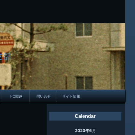
支部
PC関連
問い合せ
サイト情報
会報
Calendar
ング
2020年6月
母校