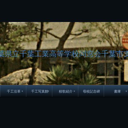
コ
ン
テ
ン
ツ
へ
ス
キ
ッ
葉県立千葉工業高等学校同窓会千葉市
プ
千工沿革
千工写真館
校歌紹介
母校記念碑
書庫
70周年DVD
卒業アルバム
CD紹介
本部同窓
簿
生実移転の歴史
歴代校長
校歌
市立千葉工業学校回
ハイキ
想歌
図
景山校長回顧録
周年写真
応援歌
35周年
県立千葉工業学校
君待橋と