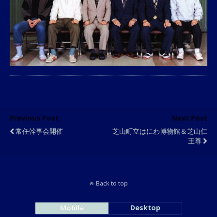
Previous Post
Next Post
常任幹事会開催
芝山町立はにわ博物館＆芝山仁
王尊
Back to top
Mobile
Desktop