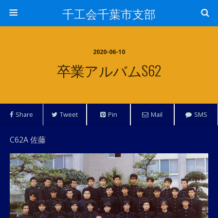
千工会千葉市支部
2020-06-10
卒業アルバムS62
Share
Tweet
Pin
Mail
SMS
C62A 佐藤