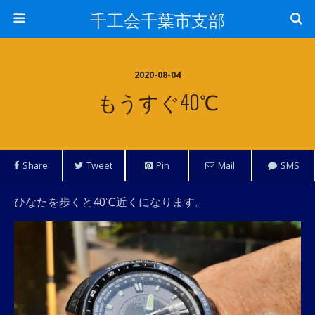
千工会千葉市支部
2020-08-04
もうすぐ40℃
Share
Tweet
Pin
Mail
SMS
ひなたを歩くと40℃近くになります。