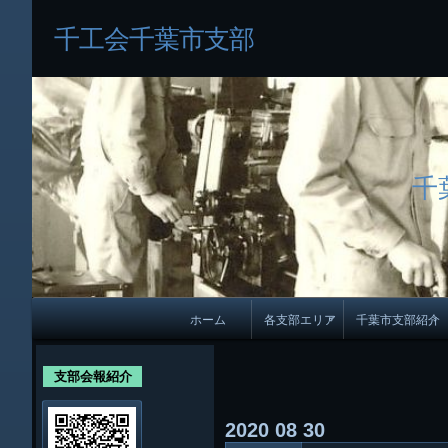
千工会千葉市支部
千
メ
ホーム
各支部エリア
千葉市支部紹介
イ
各支部紹介
規約及び細則
ン
支部会報紹介
会員・役員名
ナ
2020
08
30
ビ
千葉市支部組織