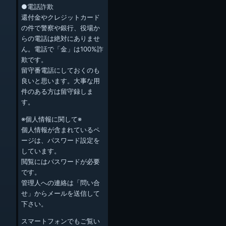
●電話詐欺
還付金やクレジットカード
の件で警察や銀行、役場か
らの電話は絶対にありませ
ん。電話で「金」は100%詐
欺です。
留守番電話にしておくのも
良いと思います。大事な用
件のある方は留守録しま
す。
※個人情報に関して※
個人情報が含まれているペ
ージは、パスワード設定を
しています。
閲覧にはパスワードが必要
です。
管理人への連絡は「問い合
せ」からメールを送信して
下さい。
スマートフォンでもご覧い