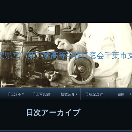
コ
Skip
Skip
Skip
Skip
Skip
Skip
Skip
Skip
Skip
Skip
Skip
Skip
Skip
Skip
Skip
Skip
ン
to
to
to
to
to
to
to
to
to
to
to
to
to
to
to
to
テ
BLOCK-
BLOCK-
TEXT-
SEARCH-
BLOCK-
WGS_WIDGET-
RECENT-
RECENT-
TEXT-
TEXT-
CATEGORIES-
ARCHIVES-
META-
CALENDAR-
SIMPLE-
PAGES-
ン
15
17
17
5
8
2
POSTS-
COMMENTS-
3
8
6
2
2
5
LINKS-
3
ツ
2
2
8
へ
ス
キ
ッ
葉県立千葉工業高等学校同窓会千葉市
プ
千工沿革
千工写真館
校歌紹介
母校記念碑
書庫
70周年DVD
卒業アルバム
CD紹介
本部同窓
日次アーカイブ
簿
生実移転の歴史
歴代校長
校歌
市立千葉工業学校回
ハイキ
想歌
図
景山校長回顧録
周年写真
応援歌
35周年
県立千葉工業学校
君待橋と