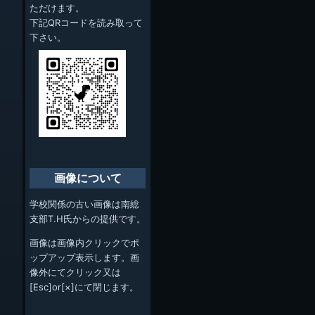
ただけます。
下記QRコードを読み取って
下さい。
画像について
学校関係の古い画像は南総
支部T.H氏からの提供です。
画像は画像内クリックでポ
ップアップ表示します。画
像外にてクリック又は
[Esc]or[×]にて閉じます。