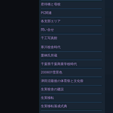
君待橋と母校
PC関連
各支部エリア
問い合せ
千工写真館
寒川校舎時代
栗林氏所蔵
千葉県千葉商業学校時代
200601雪景色
津田沼最後の体育祭と文化祭
生実校舎の建設
生実移転
生実移転落成式典