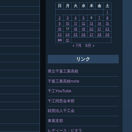
日
月
火
水
木
金
土
関連
1
2
3
4
5
6
7
8
報「ちば
9
10
11
12
13
14
15
」
16
17
18
19
20
21
22
23
24
25
26
27
28
29
30
31
« 7月
9月 »
リンク
県立千葉工業高校
千葉工業高校note
千工YouTube
千工同窓会本部
財団法人千工会
東葛支部
レディース・ビオラ