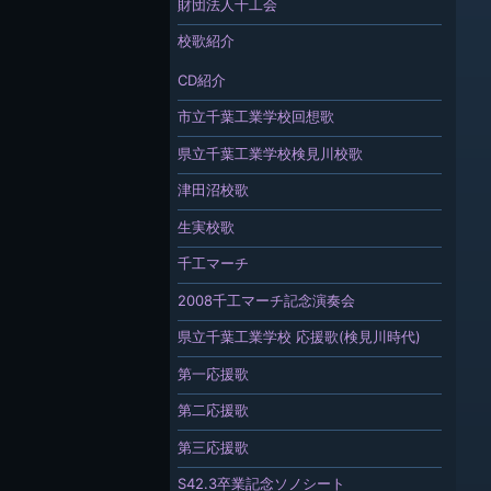
財団法人千工会
校歌紹介
CD紹介
市立千葉工業学校回想歌
県立千葉工業学校検見川校歌
津田沼校歌
生実校歌
千工マーチ
2008千工マーチ記念演奏会
県立千葉工業学校 応援歌(検見川時代)
第一応援歌
第二応援歌
第三応援歌
S42.3卒業記念ソノシート