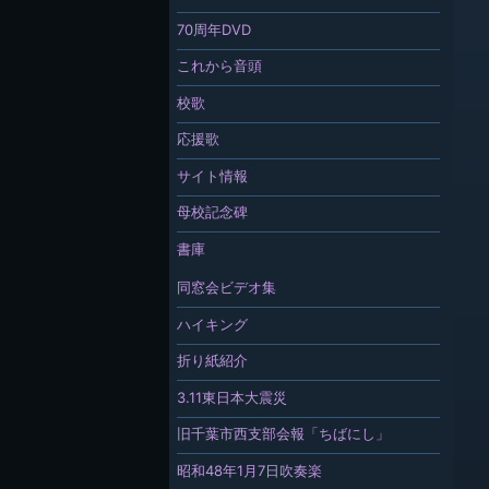
70周年DVD
これから音頭
校歌
応援歌
サイト情報
母校記念碑
書庫
同窓会ビデオ集
ハイキング
折り紙紹介
3.11東日本大震災
旧千葉市西支部会報「ちばにし」
昭和48年1月7日吹奏楽