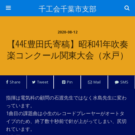
千工会千葉市支部
2020-08-12
【44E豊田氏寄稿】昭和41年吹奏
楽コンクール関東大会（水戸）
Share
Tweet
Pin
Mail
SMS
指揮は電気科の顧問の石渡先生ではなく水島先生に変わ
っています。
1曲目の課題曲は小生のレコードプレーヤーがオートタ
イプのため、終了数十秒前で針が上がってしまい、尻切
れています。