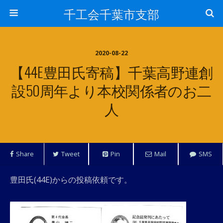
千工会千葉市支部
2020-08-22
【44E豊田氏寄稿】千葉高野連創
設50周年より本校関係者のお二
人
Share
Tweet
Pin
Mail
SMS
豊田氏(44E)からの投稿依頼です。