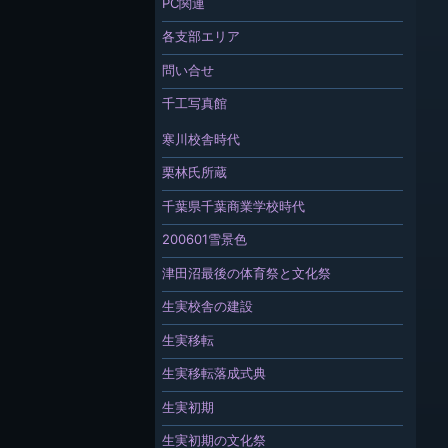
PC関連
各支部エリア
問い合せ
千工写真館
寒川校舎時代
栗林氏所蔵
千葉県千葉商業学校時代
200601雪景色
津田沼最後の体育祭と文化祭
生実校舎の建設
生実移転
生実移転落成式典
生実初期
生実初期の文化祭