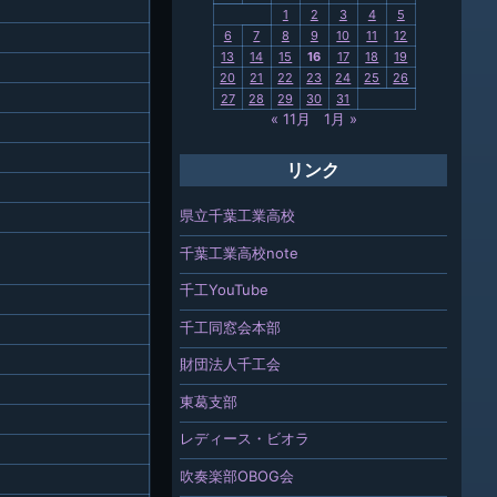
関連
1
2
3
4
5
6
7
8
9
10
11
12
報「ちば
13
14
15
16
17
18
19
」
20
21
22
23
24
25
26
27
28
29
30
31
« 11月
1月 »
リンク
県立千葉工業高校
千葉工業高校note
千工YouTube
千工同窓会本部
財団法人千工会
東葛支部
レディース・ビオラ
吹奏楽部OBOG会