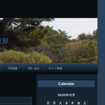
支部
PC関連
問い合せ
サイト情報
会報
Calendar
ング
2020年12月
母校
日
月
火
水
木
金
土