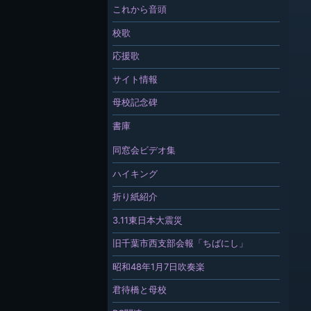
これから音頭
校歌
応援歌
サイト情報
母校記念碑
書庫
同窓会ビデオ集
ハイキング
折り紙紹介
3.11東日本大震災
旧千葉市西支部会報「ちばにし」
昭和48年1月7日吹奏楽
君待橋と母校