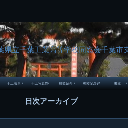
コ
Skip
Skip
Skip
Skip
Skip
Skip
Skip
Skip
Skip
Skip
Skip
Skip
Skip
Skip
Skip
Skip
ン
to
to
to
to
to
to
to
to
to
to
to
to
to
to
to
to
テ
BLOCK-
BLOCK-
TEXT-
SEARCH-
BLOCK-
WGS_WIDGET-
RECENT-
RECENT-
TEXT-
TEXT-
CATEGORIES-
ARCHIVES-
META-
CALENDAR-
SIMPLE-
PAGES-
ン
15
17
17
5
8
2
POSTS-
COMMENTS-
3
8
6
2
2
5
LINKS-
3
ツ
2
2
8
へ
ス
キ
葉県立千葉工業高等学校同窓会千葉市
ッ
プ
千工沿革
千工写真館
校歌紹介
母校記念碑
書庫
70周年DVD
卒業アルバム
CD紹介
本部同窓
日次アーカイブ
簿
生実移転の歴史
歴代校長
校歌
市立千葉工業学校回
ハイキ
想歌
図
景山校長回顧録
周年写真
応援歌
35周年
県立千葉工業学校
君待橋と
県立千葉工業学校検
応援歌(検見川時代)