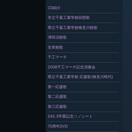
CD紹介
市立千葉工業学校回想歌
県立千葉工業学校検見川校歌
津田沼校歌
生実校歌
千工マーチ
2008千工マーチ記念演奏会
県立千葉工業学校 応援歌(検見川時代)
第一応援歌
第二応援歌
第三応援歌
S42.3卒業記念ソノシート
70周年DVD