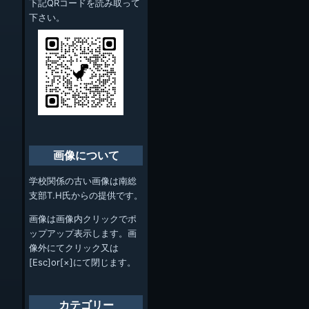
下記QRコードを読み取って
下さい。
画像について
学校関係の古い画像は南総
支部T.H氏からの提供です。
画像は画像内クリックでポ
ップアップ表示します。画
像外にてクリック又は
[Esc]or[×]にて閉じます。
カテゴリー