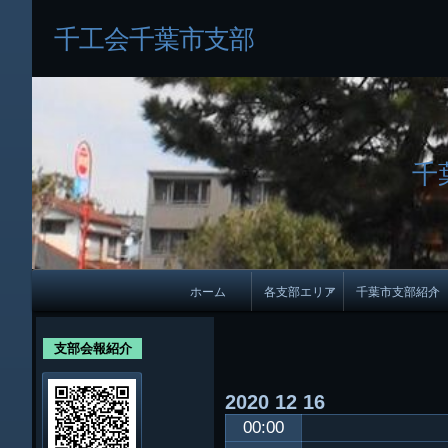
千工会千葉市支部
千
メ
ホーム
各支部エリア
千葉市支部紹介
イ
各支部紹介
規約及び細則
ン
支部会報紹介
会員・役員名
ナ
2020
12
16
ビ
千葉市支部組織
00:00
ゲ