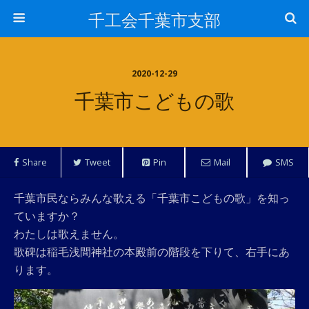
千工会千葉市支部
2020-12-29
千葉市こどもの歌
Share
Tweet
Pin
Mail
SMS
千葉市民ならみんな歌える「千葉市こどもの歌」を知っ
ていますか？
わたしは歌えません。
歌碑は稲毛浅間神社の本殿前の階段を下りて、右手にあ
ります。