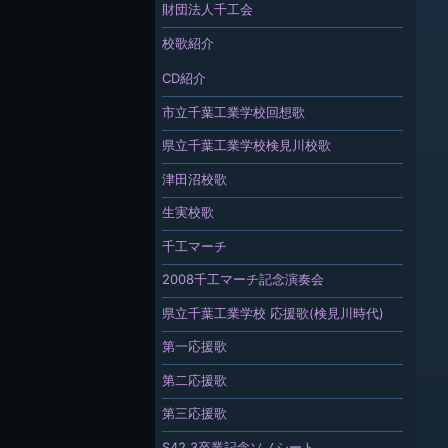
財団法人千工会
校歌紹介
CD紹介
市立千葉工業学校回想歌
県立千葉工業学校検見川校歌
津田沼校歌
生実校歌
千工マーチ
2008千工マーチ記念演奏会
県立千葉工業学校 応援歌(検見川時代)
第一応援歌
第二応援歌
第三応援歌
S42.3卒業記念ソノシート