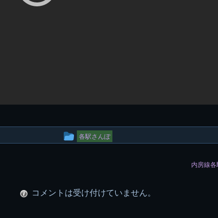
投
各駅さんぽ
稿
内房線各
グ
ル
コメントは受け付けていません。
ー
プ