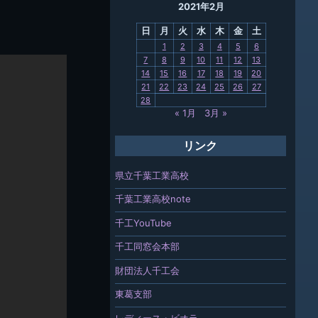
2021年2月
母校
日
月
火
水
木
金
土
関連
1
2
3
4
5
6
7
8
9
10
11
12
13
報「ちば
14
15
16
17
18
19
20
」
21
22
23
24
25
26
27
28
« 1月
3月 »
リンク
県立千葉工業高校
千葉工業高校note
千工YouTube
千工同窓会本部
財団法人千工会
東葛支部
レディース・ビオラ