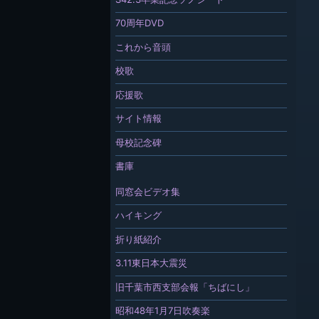
70周年DVD
これから音頭
校歌
応援歌
サイト情報
母校記念碑
書庫
同窓会ビデオ集
ハイキング
折り紙紹介
3.11東日本大震災
旧千葉市西支部会報「ちばにし」
昭和48年1月7日吹奏楽