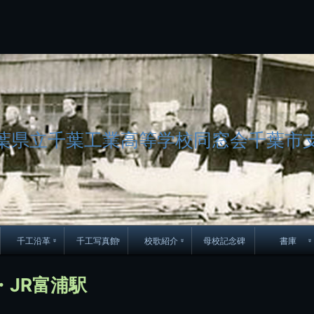
コ
ン
テ
ン
ツ
へ
ス
キ
ッ
プ
葉県立千葉工業高等学校同窓会千葉市
千工沿革
千工写真館
校歌紹介
母校記念碑
書庫
70周年DVD
卒業アルバム
CD紹介
本部同窓
・JR富浦駅
簿
生実移転の歴史
歴代校長
校歌
市立千葉工業学校回
ハイキ
想歌