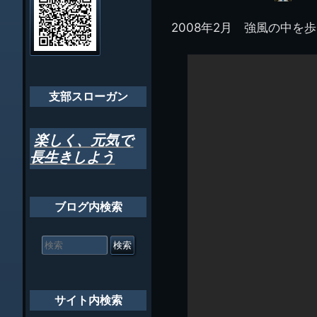
イ
ビ
千葉市支部組織
ト
管
2008年2月 強風の中を
ゲ
理
ちばし支部だよ
人
ー
(44E)
年間行事
シ
会員メッセー
支部スローガン
ョ
ン
楽しく、元気で
長生きしよう
ブログ内検索
検
索
対
象:
サイト内検索