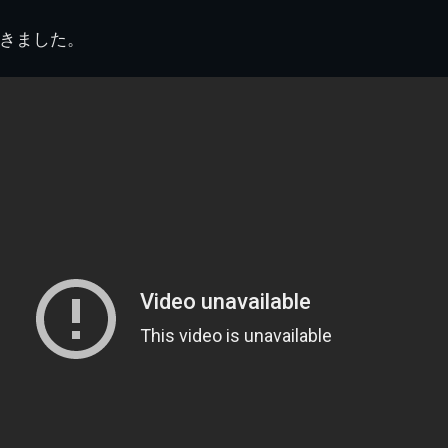
図
景山校長回顧録
周年写真
応援歌
35周年
県立千葉工業学校
君待橋と
歩きました。
県立千葉工業学校検
応援歌(検見川時代)
り
検見川校舎時代
生実校舎以前
寒川校舎時代
40周年
吹奏楽部
見川校歌
第一応援歌
財団法人千工会
生実校舎以降
千葉商業学校時代
生実校舎の建設
50周年
旧西支部会
津田沼校歌
第二応援歌
にし
ジ
鉄道連隊
昭和18年卒業アル
生実移転
60周年
生実校歌
バム
第三応援歌
生実移転落成式典
70周年
栗林氏所蔵
千工マーチ
80周年の本校
生実初期
津田沼最後の体育祭
2008千工マーチ記
生実初期の行事
と文化祭
念演奏会
生実初期の文化祭
S42.3卒業記念ソノ
シート
生実校舎初期の実習
これから音頭
200601雪景色
2008.08 生実校舎