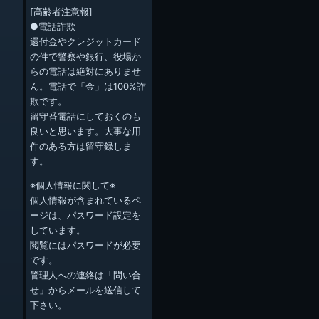
[高齢者注意報]
●電話詐欺
還付金やクレジットカード
の件で警察や銀行、役場か
らの電話は絶対にありませ
ん。電話で「金」は100%詐
欺です。
留守番電話にしておくのも
良いと思います。大事な用
件のある方は留守録しま
す。
※個人情報に関して※
個人情報が含まれているペ
ージは、パスワード設定を
しています。
閲覧にはパスワードが必要
です。
管理人への連絡は「問い合
せ」からメールを送信して
下さい。