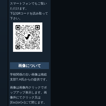
スマートフォンでもご覧い
ただけます。
下記QRコードを読み取って
下さい。
画像について
学校関係の古い画像は南総
支部T.H氏からの提供です。
画像は画像内クリックでポ
ップアップ表示します。画
像外にてクリック又は
[Esc]or[×]にて閉じます。