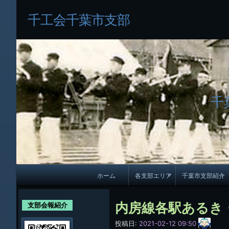
千工会千葉市支部
千
メ
ホーム
各支部エリア
千葉市支部紹介
イ
各支部紹介
規約及び細則
ン
内房線各駅あるき
支部会報紹介
会員・役員名
ナ
サ
投稿日:
2021-02-12 09:50