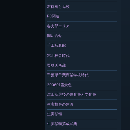
君待橋と母校
PC関連
各支部エリア
問い合せ
千工写真館
寒川校舎時代
栗林氏所蔵
千葉県千葉商業学校時代
200601雪景色
津田沼最後の体育祭と文化祭
生実校舎の建設
生実移転
生実移転落成式典